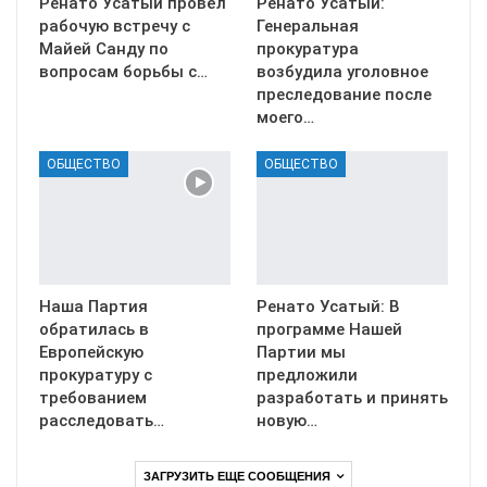
Ренато Усатый провёл
Ренато Усатый:
рабочую встречу с
Генеральная
Майей Санду по
прокуратура
вопросам борьбы с…
возбудила уголовное
преследование после
моего…
ОБЩЕСТВО
ОБЩЕСТВО
Наша Партия
Ренато Усатый: В
обратилась в
программе Нашей
Европейскую
Партии мы
прокуратуру с
предложили
требованием
разработать и принять
расследовать…
новую…
ЗАГРУЗИТЬ ЕЩЕ СООБЩЕНИЯ