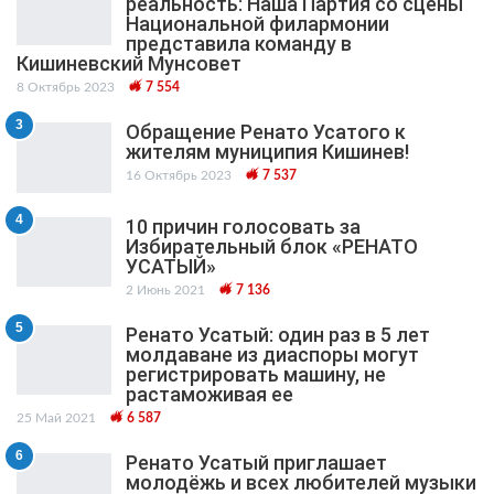
реальность: Наша Партия со сцены
Национальной филармонии
представила команду в
Кишиневский Мунсовет
8 Октябрь 2023
7 554
3
Обращение Ренато Усатого к
жителям муниципия Кишинев!
16 Октябрь 2023
7 537
4
10 причин голосовать за
Избирательный блок «РЕНАТО
УСАТЫЙ»
2 Июнь 2021
7 136
5
Ренато Усатый: один раз в 5 лет
молдаване из диаспоры могут
регистрировать машину, не
растаможивая ее
25 Май 2021
6 587
6
Ренато Усатый приглашает
молодёжь и всех любителей музыки