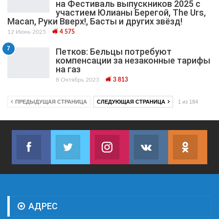
на Фестиваль выпускников 2025 с
участием Юлианы Берегой, The Urs,
Macan, Руки Вверх!, Басты и других звёзд!
12 Июнь 2025
4 575
7
Петков: Бельцы потребуют
компенсации за незаконные тарифы
на газ
8 Октябрь 2023
3 813
ПРЕДЫДУЩАЯ СТРАНИЦА
СЛЕДУЮЩАЯ СТРАНИЦА
1 из 184
Facebook
Twitter
Instagram
VK
ok.r
Join us on Facebook
Join us on Twitter
Join us on Instagram
Join us on VK
Subs
АДРЕС