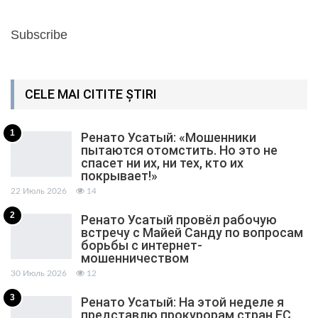
Subscribe
CELE MAI CITITE ȘTIRI
1
Ренато Усатый: «Мошенники
пытаются отомстить. Но это не
спасет ни их, ни тех, кто их
покрывает!»
22 Июль 2026
14
2
Ренато Усатый провёл рабочую
встречу с Майей Санду по вопросам
борьбы с интернет-
мошенничеством
30 Июль 2026
12
3
Ренато Усатый: На этой неделе я
представлю прокурорам стран ЕС