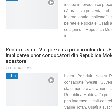
începe întrevederi cu procu
cărora le va prezenta probe
internaționale implicate în 
pe rețelele sociale, Usatîi a
cetățeni din Republica Mold
în
…
Renato Usatîi: Voi prezenta procurorilor din UE
implicarea unor conducători din Republica Mold
acestora
21 iulie 2026
0
Liderul Partidului Nostru, 
Politic
consacrate învestirii Guver
state membre ale Uniunii E
Republica Moldova în prote
prin intermediul call-centr
Vasile Tofan, Usatîi a susț