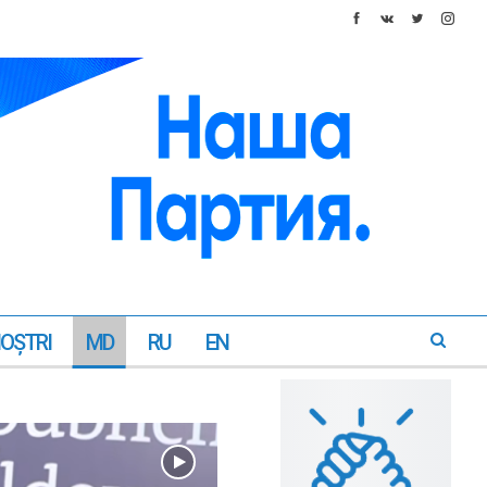
NOŞTRI
MD
RU
EN