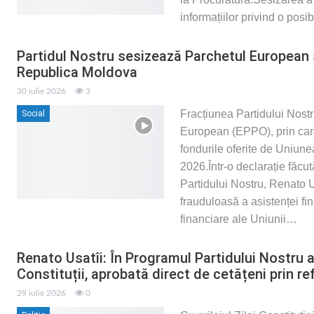
informațiilor privind o posi
Partidul Nostru sesizează Parchetul European și
Republica Moldova
30 iulie 2026
3
Fracțiunea Partidului Nost
Social
European (EPPO), prin care 
fondurile oferite de Uniu
2026.Într-o declarație făcu
Partidului Nostru, Renato U
frauduloasă a asistenței fi
financiare ale Uniunii
…
Renato Usatîi: În Programul Partidului Nostru 
Constituții, aprobată direct de cetățeni prin r
29 iulie 2026
0