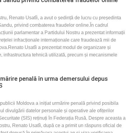
tru, Renato Usatîi, a avut o ședință de lucru cu președinta
andu, privind combaterea fraudelor online.În cadrul
acțiunii parlamentar a Partidului Nostru a prezentat informații
 rețelei infracționale internaționale care fraudează mii de
dova.Renato Usatîi a prezentat modul de organizare și
e, infrastructura tehnică utilizată, precum și mecanismele
urmărire penală în urma demersului depus
S
blicii Moldova a inițiat urmărire penală privind posibila
ul divulgării datelor personale și operative ale ofițerilor
i Securitate (SIS) reținuți în Federația Rusă. Despre aceasta a
Nostru, Renato Usatîi, după ce a primit un răspuns oficial de
fost depusă în primăvara acestui an și viza verificarea