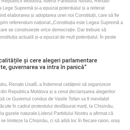
ei Republicii Moldova, liderul Partidului Nostru, Renato
a Lege Supremă și-a epuizat potențialul și a reiterat
ind elaborarea și adoptarea unei noi Constituții, care să fie
i prin referendum național.„Constituția este Legea Supremă a
care se construiește orice democrație. Dar trebuie să
tituția actuală și-a epuizat de mult potențialul. În peste
alitățile și cere alegeri parlamentare
ate, guvernarea va intra în panică”
tru, Renato Usatîi, a îndemnat cetățenii să organizeze
ile din Republica Moldova și a cerut declanșarea alegerilor
pă ce Guvernul condus de Vasile Tofan va fi inevitabil
făcute în cadrul protestului desfășurat marți, la Chișinău,
r la gazele naturale.Liderul Partidului Nostru a afirmat că
 se limiteze la Chișinău, ci să aibă loc în fiecare raion, oraș