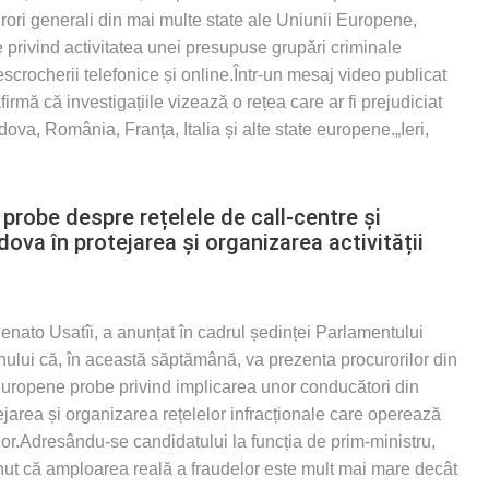
rori generali din mai multe state ale Uniunii Europene,
 privind activitatea unei presupuse grupări criminale
escrocherii telefonice și online.Într-un mesaj video publicat
firmă că investigațiile vizează o rețea care ar fi prejudiciat
ova, România, Franța, Italia și alte state europene.„Ieri,
 probe despre rețelele de call-centre și
ova în protejarea și organizarea activității
Renato Usatîi, a anunțat în cadrul ședinței Parlamentului
nului că, în această săptămână, va prezenta procurorilor din
uropene probe privind implicarea unor conducători din
jarea și organizarea rețelelor infracționale care operează
elor.Adresându-se candidatului la funcția de prim-ministru,
inut că amploarea reală a fraudelor este mult mai mare decât