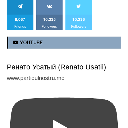
8,067
10,235
10,236
Friends
Followers
Followers
YOUTUBE
Ренато Усатый (Renato Usatii)
www.partidulnostru.md