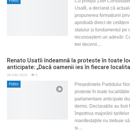
Cu prilejul Zilei Constituți
Politic
Usatîi, a declarat că actual
propunerea formațiunii priv
aprobată direct de cetățen
statului și fundamentul pe 
recunoaștem un adevăr: Cons
trei decenii
…
Renato Usatîi îndeamnă la proteste în toate loc
anticipate: „Dacă oamenii ies în fiecare localit
28 iulie 2026
5
Președintele Partidului Nos
Politic
proteste în toate localităț
parlamentare anticipate du
demis. Declarațiile au fost 
împotriva majorării tarifelo
manifestațiile nu trebuie să
și
…