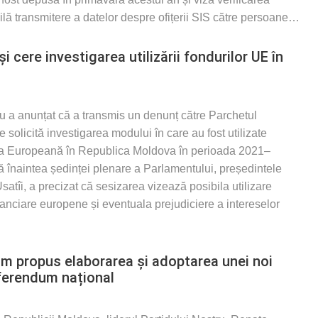
bilă transmitere a datelor despre ofițerii SIS către persoane
…
 cere investigarea utilizării fondurilor UE în
ru a anunțat că a transmis un denunț către Parchetul
solicită investigarea modului în care au fost utilizate
nea Europeană în Republica Moldova în perioada 2021–
tă înaintea ședinței plenare a Parlamentului, președintele
satîi, a precizat că sesizarea vizează posibila utilizare
nanciare europene și eventuala prejudiciere a intereselor
am propus elaborarea și adoptarea unei noi
eferendum național