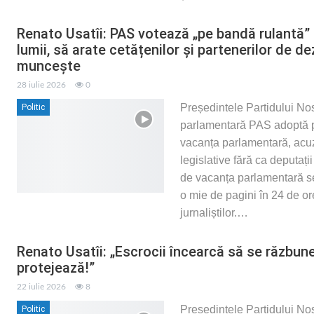
Renato Usatîi: PAS votează „pe bandă rulantă” ze
lumii, să arate cetățenilor și partenerilor de 
muncește
28 iulie 2026
0
Președintele Partidului Nos
Politic
parlamentară PAS adoptă pro
vacanța parlamentară, acuz
legislative fără ca deputaț
de vacanța parlamentară se 
o mie de pagini în 24 de ore
jurnaliștilor.
…
Renato Usatîi: „Escrocii încearcă să se răzbune. D
protejează!”
22 iulie 2026
8
Președintele Partidului No
Politic