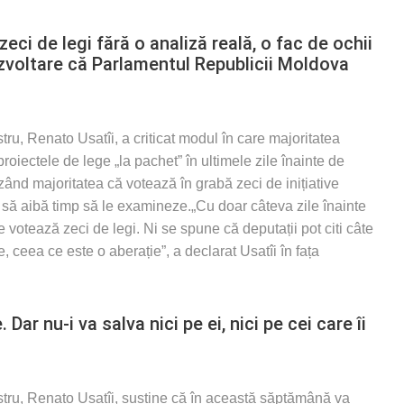
ci de legi fără o analiză reală, o fac de ochii
dezvoltare că Parlamentul Republicii Moldova
tru, Renato Usatîi, a criticat modul în care majoritatea
iectele de lege „la pachet” în ultimele zile înainte de
ând majoritatea că votează în grabă zeci de inițiative
ii să aibă timp să le examineze.„Cu doar câteva zile înainte
votează zeci de legi. Ni se spune că deputații pot citi câte
, ceea ce este o aberație”, a declarat Usatîi în fața
ar nu-i va salva nici pe ei, nici pe cei care îi
stru, Renato Usatîi, susține că în această săptămână va