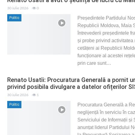
30 iulie 2026
0
Președintele Partidului Nos
Politic
Republicii Moldova, Maia S
întrevederii președintele fr
și probe privind activitatea
cetățeni ai Republicii Mol
funcționare al acestei rețel
prin care sunt
…
Renato Usatîi: Procuratura Generală a pornit 
privind posibila divulgare a datelor ofițerilor SI
30 iulie 2026
1
Procuratura Generală a Repu
Politic
neglijență în serviciu în caz
Serviciului de Informații ș
anunțat liderul Partidului 
la Procuratură.Sesizarea a 