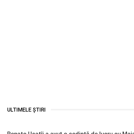
ULTIMELE ȘTIRI
Renato Usatîi a avut o ședință de lucru cu Ma