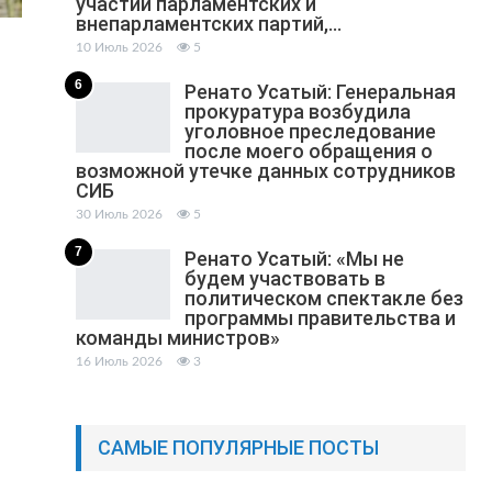
участии парламентских и
внепарламентских партий,…
10 Июль 2026
5
6
Ренато Усатый: Генеральная
прокуратура возбудила
уголовное преследование
после моего обращения о
возможной утечке данных сотрудников
СИБ
30 Июль 2026
5
7
Ренато Усатый: «Мы не
будем участвовать в
политическом спектакле без
программы правительства и
команды министров»
16 Июль 2026
3
САМЫЕ ПОПУЛЯРНЫЕ ПОСТЫ