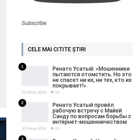
Subscribe
CELE MAI CITITE ȘTIRI
1
Ренато Усатый: «Мошенники
пытаются отомстить. Но это
не спасет ни их, ни тех, кто их
покрывает!»
22 Июль 2026
14
2
Ренато Усатый провёл
рабочую встречу с Майей
Санду по вопросам борьбы с
интернет-мошенничеством
30 Июль 2026
13
3