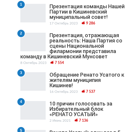
1
Презентация команды Нашей
Партии в Кишиневский
муниципальный cовет!
17 Октябрь 2023
9 286
2
Презентация, отражающая
реальность: Наша Партия со
сцены Национальной
филармонии представила
команду в Кишиневский Мунсовет
8 Октябрь 2023
7 554
3
Обращение Ренато Усатого к
жителям муниципия
Кишинев!
16 Октябрь 2023
7 537
4
10 причин голосовать за
Избирательный блок
«РЕНАТО УСАТЫЙ»
2 Июнь 2021
7 136
5