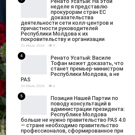
Ренато Усатый: На этой
неделе я представлю
прокурорам стран ЕС
доказательства
деятельности сети колл-центров и
причастности руководителей
Республики Молдова к их
покровительству и организации
21 Июль 2026
9
4
Ренато Усатый: Василе
Тофан может доказать, что
станет премьер-министром
Республики Молдова, а не
PAS
10 Июль 2026
6
5
Позиция Нашей Партии по
поводу консультаций в
администрации президента:
Республике Молдова
больше не нужно правительство PAS 4.0
— стране необходимо правительство
профессионалов, сформированное при