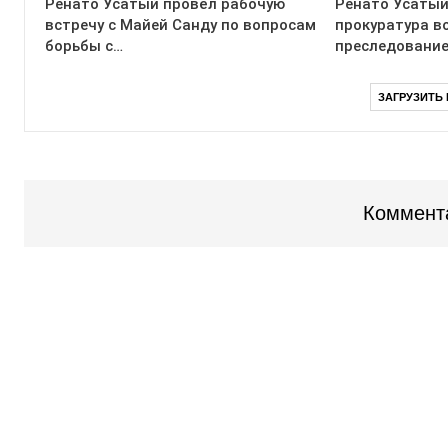
Ренато Усатый провёл рабочую
Ренато Усатый
встречу с Майей Санду по вопросам
прокуратура в
борьбы с…
преследование
ЗАГРУЗИТЬ
Коммент