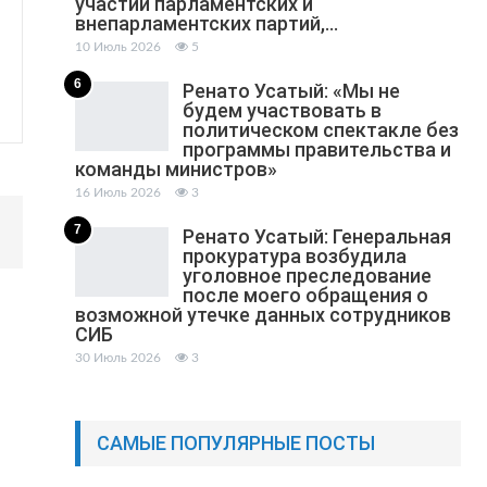
участии парламентских и
внепарламентских партий,…
10 Июль 2026
5
6
Ренато Усатый: «Мы не
будем участвовать в
политическом спектакле без
программы правительства и
команды министров»
16 Июль 2026
3
7
Ренато Усатый: Генеральная
прокуратура возбудила
уголовное преследование
после моего обращения о
возможной утечке данных сотрудников
СИБ
30 Июль 2026
3
САМЫЕ ПОПУЛЯРНЫЕ ПОСТЫ