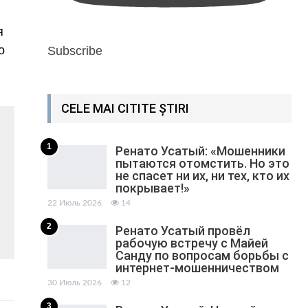
я
о
Subscribe
CELE MAI CITITE ȘTIRI
1
Ренато Усатый: «Мошенники
пытаются отомстить. Но это
не спасет ни их, ни тех, кто их
покрывает!»
22 Июль 2026
14
2
Ренато Усатый провёл
рабочую встречу с Майей
Санду по вопросам борьбы с
интернет-мошенничеством
30 Июль 2026
12
3