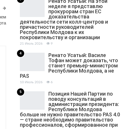
Ренато Усатый: На этой
неделе я представлю
прокурорам стран ЕС
доказательства
нем
деятельности сети колл-центров и
рта
причастности руководителей
Республики Молдова к их
покровительству и организации
21 Июль 2026
9
4
Ренато Усатый: Василе
Тофан может доказать, что
станет премьер-министром
Республики Молдова, а не
PAS
10 Июль 2026
6
5
Позиция Нашей Партии по
поводу консультаций в
администрации президента:
Республике Молдова
больше не нужно правительство PAS 4.0
— стране необходимо правительство
профессионалов, сформированное при