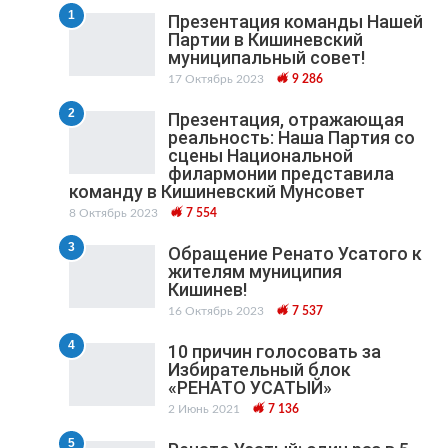
1
Презентация команды Нашей
Партии в Кишиневский
муниципальный cовет!
17 Октябрь 2023
9 286
2
Презентация, отражающая
реальность: Наша Партия со
сцены Национальной
филармонии представила
команду в Кишиневский Мунсовет
8 Октябрь 2023
7 554
3
Обращение Ренато Усатого к
жителям муниципия
Кишинев!
16 Октябрь 2023
7 537
4
10 причин голосовать за
Избирательный блок
«РЕНАТО УСАТЫЙ»
2 Июнь 2021
7 136
5