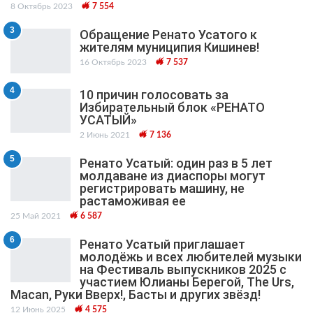
8 Октябрь 2023
7 554
3
Обращение Ренато Усатого к
жителям муниципия Кишинев!
16 Октябрь 2023
7 537
4
10 причин голосовать за
Избирательный блок «РЕНАТО
УСАТЫЙ»
2 Июнь 2021
7 136
5
Ренато Усатый: один раз в 5 лет
молдаване из диаспоры могут
регистрировать машину, не
растаможивая ее
25 Май 2021
6 587
6
Ренато Усатый приглашает
молодёжь и всех любителей музыки
на Фестиваль выпускников 2025 с
участием Юлианы Берегой, The Urs,
Macan, Руки Вверх!, Басты и других звёзд!
12 Июнь 2025
4 575