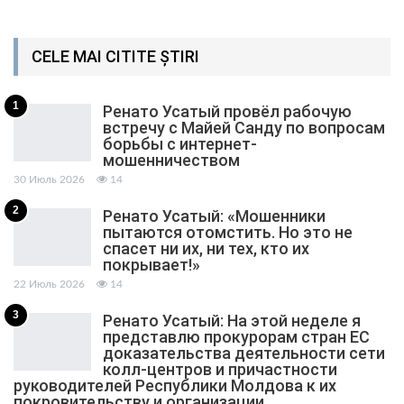
CELE MAI CITITE ȘTIRI
1
Ренато Усатый провёл рабочую
встречу с Майей Санду по вопросам
борьбы с интернет-
мошенничеством
30 Июль 2026
14
2
Ренато Усатый: «Мошенники
пытаются отомстить. Но это не
спасет ни их, ни тех, кто их
покрывает!»
22 Июль 2026
14
3
Ренато Усатый: На этой неделе я
представлю прокурорам стран ЕС
доказательства деятельности сети
колл-центров и причастности
руководителей Республики Молдова к их
покровительству и организации