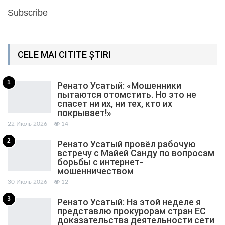
Subscribe
CELE MAI CITITE ȘTIRI
1
Ренато Усатый: «Мошенники
пытаются отомстить. Но это не
спасет ни их, ни тех, кто их
покрывает!»
22 Июль 2026
14
2
Ренато Усатый провёл рабочую
встречу с Майей Санду по вопросам
борьбы с интернет-
мошенничеством
30 Июль 2026
12
3
Ренато Усатый: На этой неделе я
представлю прокурорам стран ЕС
доказательства деятельности сети