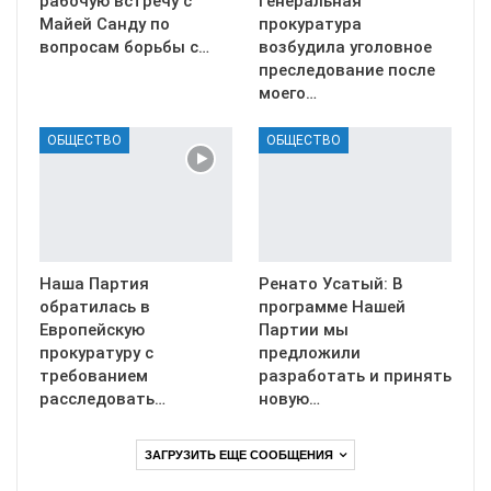
рабочую встречу с
Генеральная
Майей Санду по
прокуратура
вопросам борьбы с…
возбудила уголовное
преследование после
моего…
ОБЩЕСТВО
ОБЩЕСТВО
Наша Партия
Ренато Усатый: В
обратилась в
программе Нашей
Европейскую
Партии мы
прокуратуру с
предложили
требованием
разработать и принять
расследовать…
новую…
ЗАГРУЗИТЬ ЕЩЕ СООБЩЕНИЯ