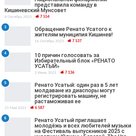
представила команду в
Кишиневский Мунсовет
8 Октябрь 2023
7 554
3
Обращение Ренато Усатого к
жителям муниципия Кишинев!
16 Октябрь 2023
7 537
4
10 причин голосовать за
Избирательный блок «РЕНАТО
УСАТЫЙ»
2 Июнь 2021
7 136
5
Ренато Усатый: один раз в 5 лет
молдаване из диаспоры могут
регистрировать машину, не
растаможивая ее
25 Май 2021
6 587
6
Ренато Усатый приглашает
молодёжь и всех любителей музыки
на Фестиваль выпускников 2025 с