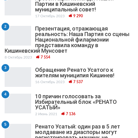
Партии в Кишиневский
муниципальный cовет!
17 Октябрь 2023
9 290
2
Презентация, отражающая
реальность: Наша Партия со сцены
Национальной филармонии
представила команду в
Кишиневский Мунсовет
8 Октябрь 2023
7 554
3
Обращение Ренато Усатого к
жителям муниципия Кишинев!
16 Октябрь 2023
7 537
4
10 причин голосовать за
Избирательный блок «РЕНАТО
УСАТЫЙ»
2 Июнь 2021
7 136
5
Ренато Усатый: один раз в 5 лет
молдаване из диаспоры могут
регистрировать машину, не