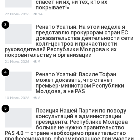
спасет ни их, ни тех, кто их
покрывает!»
22 Июль 2026
14
3
Ренато Усатый: На этой неделе я
представлю прокурорам стран ЕС
доказательства деятельности сети
колл-центров и причастности
руководителей Республики Молдова к их
покровительству и организации
21 Июль 2026
9
4
Ренато Усатый: Василе Тофан
может доказать, что станет
премьер-министром Республики
Молдова, а не PAS
10 Июль 2026
6
5
Позиция Нашей Партии по поводу
консультаций в администрации
президента: Республике Молдова
больше не нужно правительство
PAS 4.0 — стране необходимо правительство
профессионалов, сформированное при участии