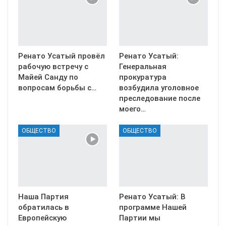
Ренато Усатый провёл
Ренато Усатый:
рабочую встречу с
Генеральная
Майей Санду по
прокуратура
вопросам борьбы с…
возбудила уголовное
преследование после
моего…
ОБЩЕСТВО
ОБЩЕСТВО
Наша Партия
Ренато Усатый: В
обратилась в
программе Нашей
Европейскую
Партии мы