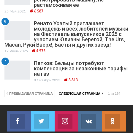
растаможивая ее
25 Май 2021
6 587
6
Ренато Усатый приглашает
молодёжь и всех любителей музыки
на Фестиваль выпускников 2025 с
участием Юлианы Берегой, The Urs,
Macan, Руки Вверх!, Басты и других звёзд!
12 Июнь 2025
4 575
7
Петков: Бельцы потребуют
компенсации за незаконные тарифы
на газ
8 Октябрь 2023
3 813
ПРЕДЫДУЩАЯ СТРАНИЦА
СЛЕДУЮЩАЯ СТРАНИЦА
1 из 184
Facebook
Twitter
Instagram
VK
ok.r
Join us on Facebook
Join us on Twitter
Join us on Instagram
Join us on VK
Subs