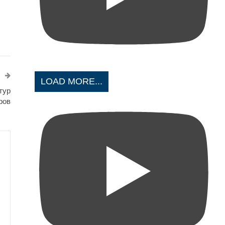
LOAD MORE...
тур
ров