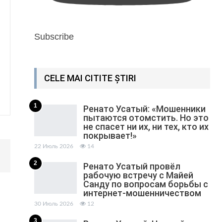
Subscribe
CELE MAI CITITE ȘTIRI
1
Ренато Усатый: «Мошенники
пытаются отомстить. Но это
не спасет ни их, ни тех, кто их
покрывает!»
22 Июль 2026
14
2
Ренато Усатый провёл
рабочую встречу с Майей
Санду по вопросам борьбы с
интернет-мошенничеством
30 Июль 2026
12
3