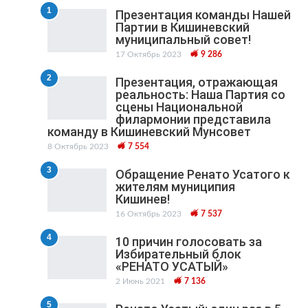
1
Презентация команды Нашей
Партии в Кишиневский
муниципальный cовет!
17 Октябрь 2023
9 286
2
Презентация, отражающая
реальность: Наша Партия со
сцены Национальной
филармонии представила
команду в Кишиневский Мунсовет
8 Октябрь 2023
7 554
3
Обращение Ренато Усатого к
жителям муниципия
Кишинев!
16 Октябрь 2023
7 537
4
10 причин голосовать за
Избирательный блок
«РЕНАТО УСАТЫЙ»
2 Июнь 2021
7 136
5