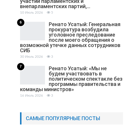
участии парламентских и
внепарламентских партий,…
10 Июль 2026
5
6
Ренато Усатый: Генеральная
прокуратура возбудила
уголовное преследование
после моего обращения о
возможной утечке данных сотрудников
СИБ
30 Июль 2026
3
7
Ренато Усатый: «Мы не
будем участвовать в
политическом спектакле без
программы правительства и
команды министров»
16 Июль 2026
3
САМЫЕ ПОПУЛЯРНЫЕ ПОСТЫ