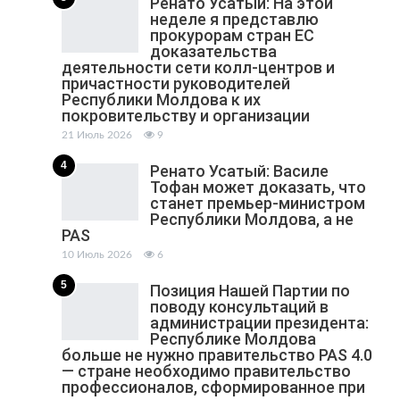
Ренато Усатый: На этой
неделе я представлю
прокурорам стран ЕС
доказательства
деятельности сети колл-центров и
причастности руководителей
Республики Молдова к их
покровительству и организации
21 Июль 2026
9
4
Ренато Усатый: Василе
Тофан может доказать, что
станет премьер-министром
Республики Молдова, а не
PAS
10 Июль 2026
6
5
Позиция Нашей Партии по
поводу консультаций в
администрации президента:
Республике Молдова
больше не нужно правительство PAS 4.0
— стране необходимо правительство
профессионалов, сформированное при