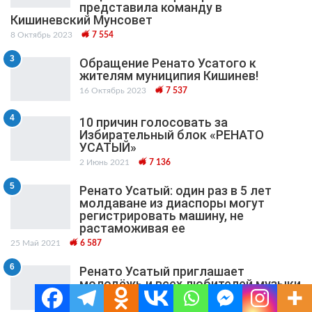
представила команду в
Кишиневский Мунсовет
8 Октябрь 2023
7 554
3
Обращение Ренато Усатого к
жителям муниципия Кишинев!
16 Октябрь 2023
7 537
4
10 причин голосовать за
Избирательный блок «РЕНАТО
УСАТЫЙ»
2 Июнь 2021
7 136
5
Ренато Усатый: один раз в 5 лет
молдаване из диаспоры могут
регистрировать машину, не
растаможивая ее
25 Май 2021
6 587
6
Ренато Усатый приглашает
молодёжь и всех любителей музыки
на Фестиваль выпускников 2025 с
участием Юлианы Берегой, The Urs,