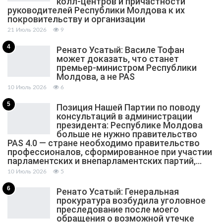
колл-центров и причастности
руководителей Республики Молдова к их
покровительству и организации
21 Июль 2026
9
4
Ренато Усатый: Василе Тофан
может доказать, что станет
премьер-министром Республики
Молдова, а не PAS
10 Июль 2026
6
5
Позиция Нашей Партии по поводу
консультаций в администрации
президента: Республике Молдова
больше не нужно правительство
PAS 4.0 — стране необходимо правительство
профессионалов, сформированное при участии
парламентских и внепарламентских партий,…
10 Июль 2026
5
6
Ренато Усатый: Генеральная
прокуратура возбудила уголовное
преследование после моего
обращения о возможной утечке