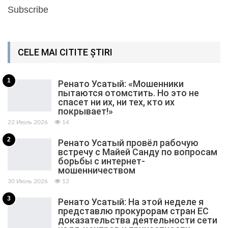
Subscribe
CELE MAI CITITE ȘTIRI
1
Ренато Усатый: «Мошенники
пытаются отомстить. Но это не
спасет ни их, ни тех, кто их
покрывает!»
22 Июль 2026
14
2
Ренато Усатый провёл рабочую
встречу с Майей Санду по вопросам
борьбы с интернет-
мошенничеством
30 Июль 2026
12
3
Ренато Усатый: На этой неделе я
представлю прокурорам стран ЕС
доказательства деятельности сети