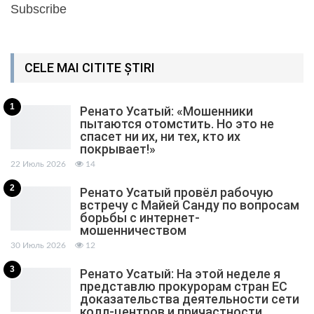
Subscribe
CELE MAI CITITE ȘTIRI
1
Ренато Усатый: «Мошенники
пытаются отомстить. Но это не
спасет ни их, ни тех, кто их
покрывает!»
22 Июль 2026
14
2
Ренато Усатый провёл рабочую
встречу с Майей Санду по вопросам
борьбы с интернет-
мошенничеством
30 Июль 2026
12
3
Ренато Усатый: На этой неделе я
представлю прокурорам стран ЕС
доказательства деятельности сети
колл-центров и причастности