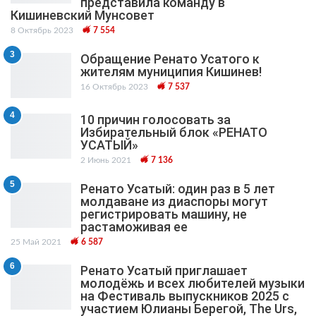
представила команду в
Кишиневский Мунсовет
8 Октябрь 2023
7 554
3
Обращение Ренато Усатого к
жителям муниципия Кишинев!
16 Октябрь 2023
7 537
4
10 причин голосовать за
Избирательный блок «РЕНАТО
УСАТЫЙ»
2 Июнь 2021
7 136
5
Ренато Усатый: один раз в 5 лет
молдаване из диаспоры могут
регистрировать машину, не
растаможивая ее
25 Май 2021
6 587
6
Ренато Усатый приглашает
молодёжь и всех любителей музыки
на Фестиваль выпускников 2025 с
участием Юлианы Берегой, The Urs,