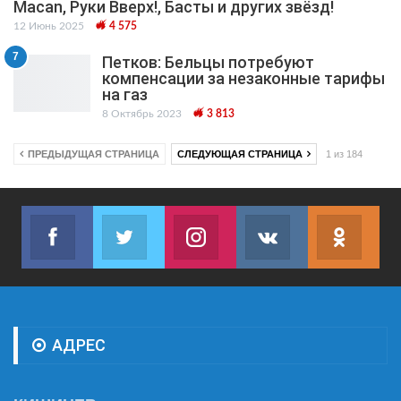
Macan, Руки Вверх!, Басты и других звёзд!
12 Июнь 2025
4 575
7
Петков: Бельцы потребуют
компенсации за незаконные тарифы
на газ
8 Октябрь 2023
3 813
ПРЕДЫДУЩАЯ СТРАНИЦА
СЛЕДУЮЩАЯ СТРАНИЦА
1 из 184
Facebook
Twitter
Instagram
VK
ok.r
Join us on Facebook
Join us on Twitter
Join us on Instagram
Join us on VK
Subs
АДРЕС