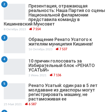
2
Презентация, отражающая
реальность: Наша Партия со сцены
Национальной филармонии
представила команду в
Кишиневский Мунсовет
8 Октябрь 2023
7 554
3
Обращение Ренато Усатого к
жителям муниципия Кишинев!
16 Октябрь 2023
7 537
4
10 причин голосовать за
Избирательный блок «РЕНАТО
УСАТЫЙ»
2 Июнь 2021
7 136
5
Ренато Усатый: один раз в 5 лет
молдаване из диаспоры могут
регистрировать машину, не
растаможивая ее
25 Май 2021
6 587