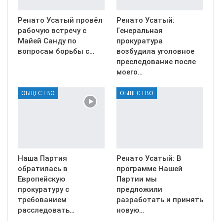
Ренато Усатый провёл
Ренато Усатый:
рабочую встречу с
Генеральная
Майей Санду по
прокуратура
вопросам борьбы с…
возбудила уголовное
преследование после
моего…
ОБЩЕСТВО
ОБЩЕСТВО
Наша Партия
Ренато Усатый: В
обратилась в
программе Нашей
Европейскую
Партии мы
прокуратуру с
предложили
требованием
разработать и принять
расследовать…
новую…