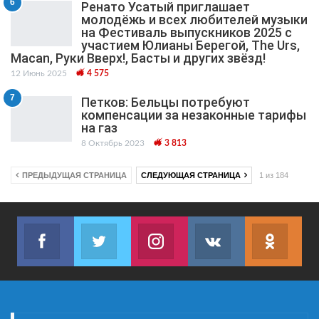
6
Ренато Усатый приглашает
молодёжь и всех любителей музыки
на Фестиваль выпускников 2025 с
участием Юлианы Берегой, The Urs,
Macan, Руки Вверх!, Басты и других звёзд!
12 Июнь 2025
4 575
7
Петков: Бельцы потребуют
компенсации за незаконные тарифы
на газ
8 Октябрь 2023
3 813
ПРЕДЫДУЩАЯ СТРАНИЦА
СЛЕДУЮЩАЯ СТРАНИЦА
1 из 184
Facebook
Twitter
Instagram
VK
ok.r
Join us on Facebook
Join us on Twitter
Join us on Instagram
Join us on VK
Subs