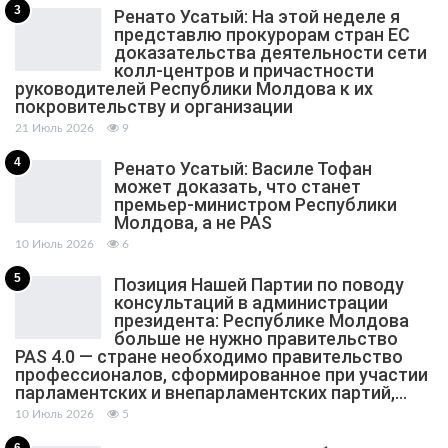
3
Ренато Усатый: На этой неделе я
представлю прокурорам стран ЕС
доказательства деятельности сети
колл-центров и причастности
руководителей Республики Молдова к их
покровительству и организации
21 Июль 2026
9
4
Ренато Усатый: Василе Тофан
может доказать, что станет
премьер-министром Республики
Молдова, а не PAS
10 Июль 2026
6
5
Позиция Нашей Партии по поводу
консультаций в администрации
президента: Республике Молдова
больше не нужно правительство
PAS 4.0 — стране необходимо правительство
профессионалов, сформированное при участии
парламентских и внепарламентских партий,…
10 Июль 2026
5
6