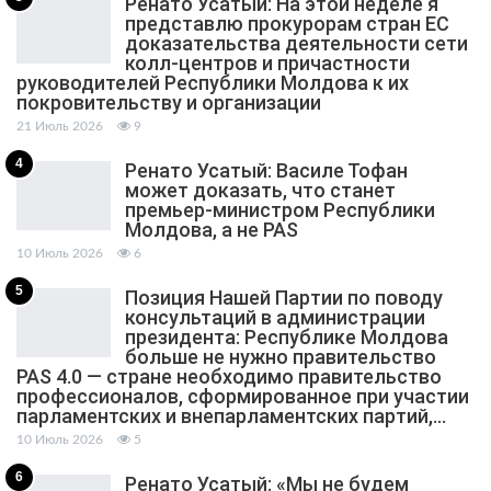
Ренато Усатый: На этой неделе я
представлю прокурорам стран ЕС
доказательства деятельности сети
колл-центров и причастности
руководителей Республики Молдова к их
покровительству и организации
21 Июль 2026
9
4
Ренато Усатый: Василе Тофан
может доказать, что станет
премьер-министром Республики
Молдова, а не PAS
10 Июль 2026
6
5
Позиция Нашей Партии по поводу
консультаций в администрации
президента: Республике Молдова
больше не нужно правительство
PAS 4.0 — стране необходимо правительство
профессионалов, сформированное при участии
парламентских и внепарламентских партий,…
10 Июль 2026
5
6
Ренато Усатый: «Мы не будем