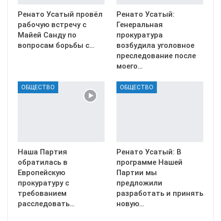
Ренато Усатый провёл
Ренато Усатый:
рабочую встречу с
Генеральная
Майей Санду по
прокуратура
вопросам борьбы с…
возбудила уголовное
преследование после
моего…
ОБЩЕСТВО
ОБЩЕСТВО
Наша Партия
Ренато Усатый: В
обратилась в
программе Нашей
Европейскую
Партии мы
прокуратуру с
предложили
требованием
разработать и принять
расследовать…
новую…