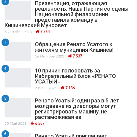
2
Презентация, отражающая
реальность: Наша Партия со сцены
Национальной филармонии
представила команду в
Кишиневский Мунсовет
8 Октябрь 2023
7 554
3
Обращение Ренато Усатого к
жителям муниципия Кишинев!
16 Октябрь 2023
7 537
4
10 причин голосовать за
Избирательный блок «РЕНАТО
УСАТЫЙ»
2 Июнь 2021
7 136
5
Ренато Усатый: один раз в 5 лет
молдаване из диаспоры могут
регистрировать машину, не
растаможивая ее
25 Май 2021
6 587
6
Ренато Усатый приглашает