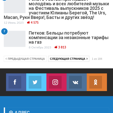
молодёжь и всех любителей музыки
на Фестиваль выпускников 2025 с
участием Юлианы Берегой, The Urs,
Macan, Руки Вверх!, Басты и других звёзд!
12 Июнь 2025
4 575
7
Петков: Бельцы потребуют
компенсации за незаконные тарифы
на газ
8 Октябрь 2023
3 813
ПРЕДЫДУЩАЯ СТРАНИЦА
СЛЕДУЮЩАЯ СТРАНИЦА
1 из 184
Facebook
Twitter
Instagram
VK
ok.r
Join us on Facebook
Join us on Twitter
Join us on Instagram
Join us on VK
Subs
АДРЕС