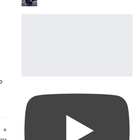
ю
ума