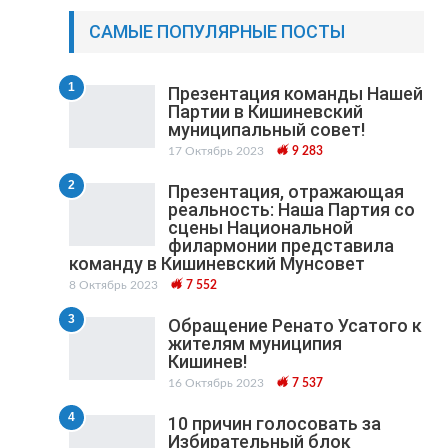
САМЫЕ ПОПУЛЯРНЫЕ ПОСТЫ
1
Презентация команды Нашей
Партии в Кишиневский
муниципальный cовет!
17 Октябрь 2023
9 283
2
Презентация, отражающая
реальность: Наша Партия со
сцены Национальной
филармонии представила
команду в Кишиневский Мунсовет
8 Октябрь 2023
7 552
3
Обращение Ренато Усатого к
жителям муниципия
Кишинев!
16 Октябрь 2023
7 537
4
10 причин голосовать за
Избирательный блок