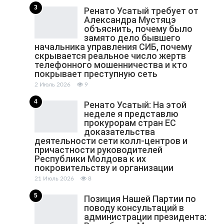
3
Ренато Усатый требует от
Александра Мустяцэ
объяснить, почему было
замято дело бывшего
начальника управления СИБ, почему
скрывается реальное число жертв
телефонного мошенничества и кто
покрывает преступную сеть
2 Июль 2026
9
4
Ренато Усатый: На этой
неделе я представлю
прокурорам стран ЕС
доказательства
деятельности сети колл-центров и
причастности руководителей
Республики Молдова к их
покровительству и организации
21 Июль 2026
8
5
Позиция Нашей Партии по
поводу консультаций в
администрации президента: