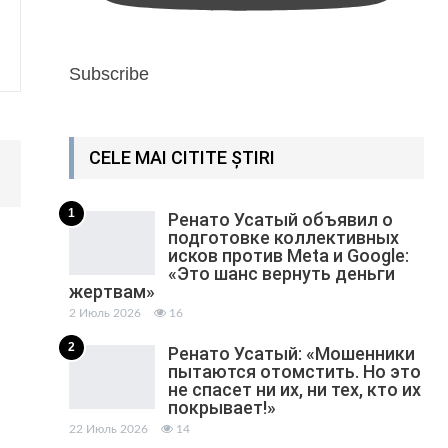
Subscribe
CELE MAI CITITE ȘTIRI
1
Ренато Усатый объявил о
подготовке коллективных
исков против Meta и Google:
«Это шанс вернуть деньги
жертвам»
2 Июль 2026
16
2
Ренато Усатый: «Мошенники
пытаются отомстить. Но это
не спасет ни их, ни тех, кто их
покрывает!»
22 Июль 2026
14