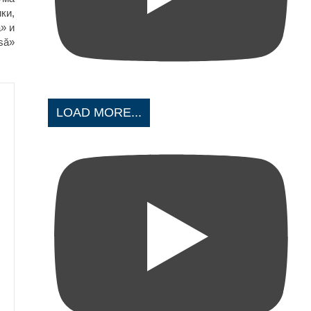
ки,
» и
să»
LOAD MORE...