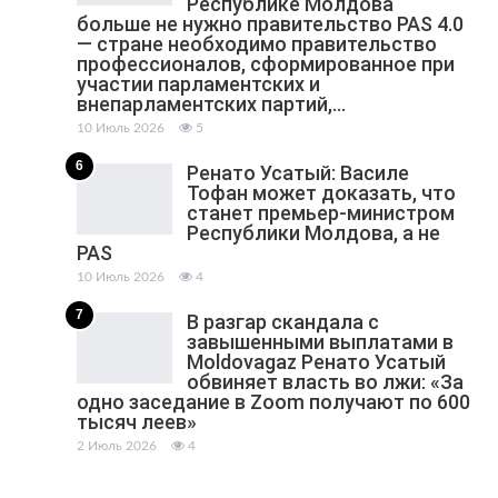
Республике Молдова
больше не нужно правительство PAS 4.0
— стране необходимо правительство
профессионалов, сформированное при
участии парламентских и
внепарламентских партий,…
10 Июль 2026
5
6
Ренато Усатый: Василе
Тофан может доказать, что
станет премьер-министром
Республики Молдова, а не
PAS
10 Июль 2026
4
7
В разгар скандала с
завышенными выплатами в
Moldovagaz Ренато Усатый
обвиняет власть во лжи: «За
одно заседание в Zoom получают по 600
тысяч леев»
2 Июль 2026
4