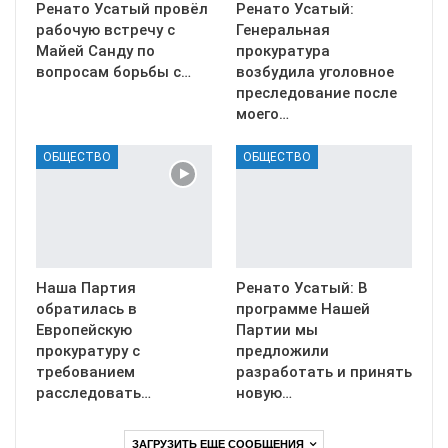
Ренато Усатый провёл
Ренато Усатый:
рабочую встречу с
Генеральная
Майей Санду по
прокуратура
вопросам борьбы с…
возбудила уголовное
преследование после
моего…
ОБЩЕСТВО
ОБЩЕСТВО
Наша Партия
Ренато Усатый: В
обратилась в
программе Нашей
Европейскую
Партии мы
прокуратуру с
предложили
требованием
разработать и принять
расследовать…
новую…
ЗАГРУЗИТЬ ЕЩЕ СООБЩЕНИЯ