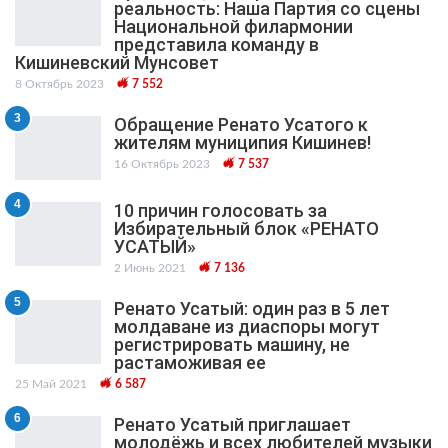
реальность: Наша Партия со сцены
Национальной филармонии
представила команду в
Кишиневский Мунсовет
8 Октябрь 2023
7 552
3
Обращение Ренато Усатого к
жителям муниципия Кишинев!
16 Октябрь 2023
7 537
4
10 причин голосовать за
Избирательный блок «РЕНАТО
УСАТЫЙ»
2 Июнь 2021
7 136
5
Ренато Усатый: один раз в 5 лет
молдаване из диаспоры могут
регистрировать машину, не
растаможивая ее
25 Май 2021
6 587
6
Ренато Усатый приглашает
молодёжь и всех любителей музыки