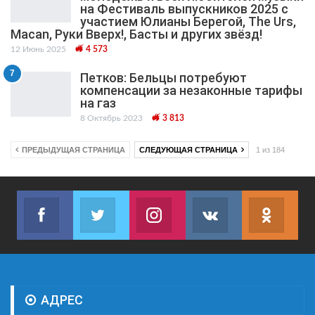
на Фестиваль выпускников 2025 с
участием Юлианы Берегой, The Urs,
Macan, Руки Вверх!, Басты и других звёзд!
12 Июнь 2025
4 573
7
Петков: Бельцы потребуют
компенсации за незаконные тарифы
на газ
8 Октябрь 2023
3 813
ПРЕДЫДУЩАЯ СТРАНИЦА
СЛЕДУЮЩАЯ СТРАНИЦА
1 из 184
Facebook
Twitter
Instagram
VK
ok.r
Join us on Facebook
Join us on Twitter
Join us on Instagram
Join us on VK
Subs
АДРЕС