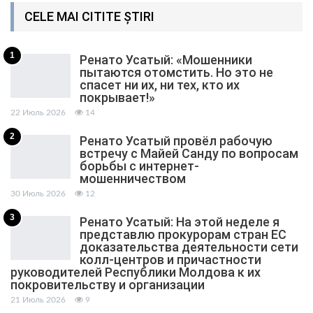
CELE MAI CITITE ȘTIRI
1
Ренато Усатый: «Мошенники
пытаются отомстить. Но это не
спасет ни их, ни тех, кто их
покрывает!»
22 Июль 2026
14
2
Ренато Усатый провёл рабочую
встречу с Майей Санду по вопросам
борьбы с интернет-
мошенничеством
30 Июль 2026
12
3
Ренато Усатый: На этой неделе я
представлю прокурорам стран ЕС
доказательства деятельности сети
колл-центров и причастности
руководителей Республики Молдова к их
покровительству и организации
21 Июль 2026
9