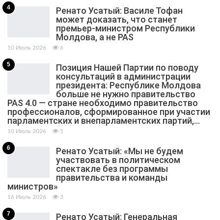
4
Ренато Усатый: Василе Тофан
может доказать, что станет
премьер-министром Республики
Молдова, а не PAS
10 Июль 2026
6
5
Позиция Нашей Партии по поводу
консультаций в администрации
президента: Республике Молдова
больше не нужно правительство
PAS 4.0 — стране необходимо правительство
профессионалов, сформированное при участии
парламентских и внепарламентских партий,…
10 Июль 2026
5
6
Ренато Усатый: «Мы не будем
участвовать в политическом
спектакле без программы
правительства и команды
министров»
16 Июль 2026
3
7
Ренато Усатый: Генеральная