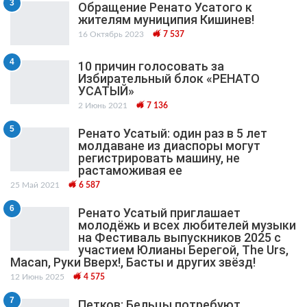
3
Обращение Ренато Усатого к
жителям муниципия Кишинев!
16 Октябрь 2023
7 537
4
10 причин голосовать за
Избирательный блок «РЕНАТО
УСАТЫЙ»
2 Июнь 2021
7 136
5
Ренато Усатый: один раз в 5 лет
молдаване из диаспоры могут
регистрировать машину, не
растаможивая ее
25 Май 2021
6 587
6
Ренато Усатый приглашает
молодёжь и всех любителей музыки
на Фестиваль выпускников 2025 с
участием Юлианы Берегой, The Urs,
Macan, Руки Вверх!, Басты и других звёзд!
12 Июнь 2025
4 575
7
Петков: Бельцы потребуют