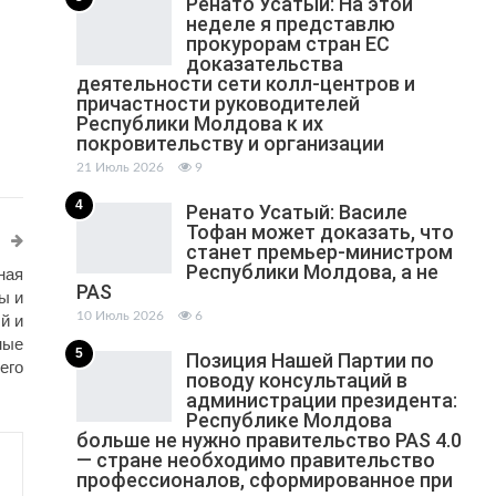
Ренато Усатый: На этой
неделе я представлю
прокурорам стран ЕС
доказательства
деятельности сети колл-центров и
причастности руководителей
Республики Молдова к их
покровительству и организации
21 Июль 2026
9
4
Ренато Усатый: Василе
Тофан может доказать, что
станет премьер-министром
Республики Молдова, а не
ная
PAS
ы и
10 Июль 2026
6
й и
ные
5
Позиция Нашей Партии по
его
поводу консультаций в
администрации президента:
Республике Молдова
больше не нужно правительство PAS 4.0
— стране необходимо правительство
профессионалов, сформированное при