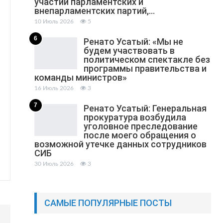
участии парламентских и
внепарламентских партий,…
10 Июль 2026
5
6
Ренато Усатый: «Мы не
будем участвовать в
политическом спектакле без
программы правительства и
команды министров»
16 Июль 2026
3
7
Ренато Усатый: Генеральная
прокуратура возбудила
уголовное преследование
после моего обращения о
возможной утечке данных сотрудников
СИБ
30 Июль 2026
3
САМЫЕ ПОПУЛЯРНЫЕ ПОСТЫ