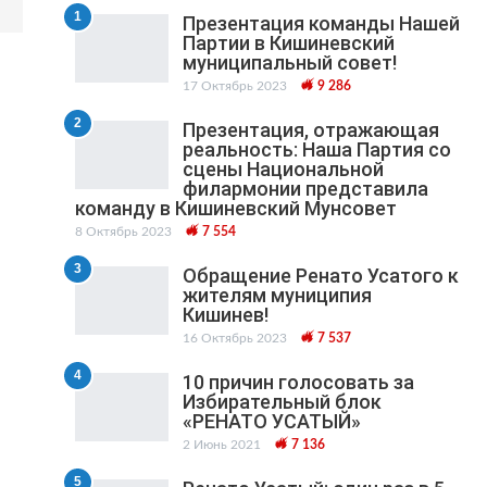
1
Презентация команды Нашей
Партии в Кишиневский
муниципальный cовет!
17 Октябрь 2023
9 286
2
Презентация, отражающая
реальность: Наша Партия со
сцены Национальной
филармонии представила
команду в Кишиневский Мунсовет
8 Октябрь 2023
7 554
3
Обращение Ренато Усатого к
жителям муниципия
Кишинев!
16 Октябрь 2023
7 537
4
10 причин голосовать за
Избирательный блок
«РЕНАТО УСАТЫЙ»
2 Июнь 2021
7 136
5