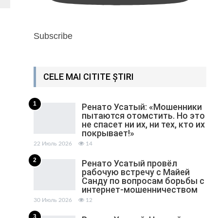
Subscribe
CELE MAI CITITE ȘTIRI
1
Ренато Усатый: «Мошенники
пытаются отомстить. Но это
не спасет ни их, ни тех, кто их
покрывает!»
22 Июль 2026
14
2
Ренато Усатый провёл
рабочую встречу с Майей
Санду по вопросам борьбы с
интернет-мошенничеством
30 Июль 2026
12
3