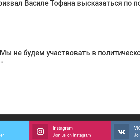
ризвал Василе Тофана высказаться по п
«Мы не будем участвовать в политическ
…
Instagram
VK
ter
Join us on Instagram
Joi