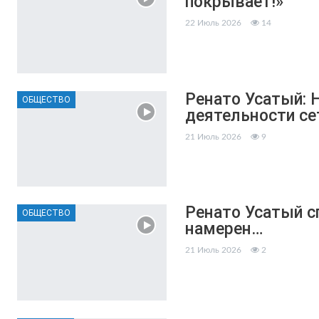
покрывает!»
22 Июль 2026
14
Ренато Усатый: 
ОБЩЕСТВО
деятельности се
21 Июль 2026
9
Ренато Усатый с
ОБЩЕСТВО
намерен…
21 Июль 2026
2