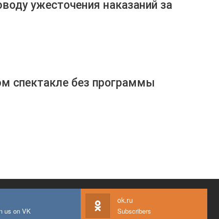
оводу ужесточения наказаний за
ом спектакле без программы
ok.ru
n us on VK
Subscribers