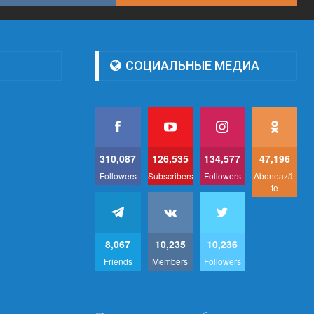
СОЦИАЛЬНЫЕ МЕДИА
310,087
126,535
134,577
47,196
Followers
Subscribers
Followers
Abonează-
te
8,067
10,235
10,236
Friends
Members
Followers