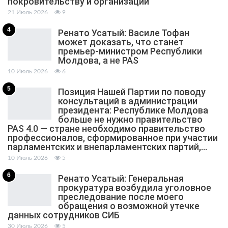
покровительству и организации
21 Июль 2026
9
4
Ренато Усатый: Василе Тофан
может доказать, что станет
премьер-министром Республики
Молдова, а не PAS
10 Июль 2026
6
5
Позиция Нашей Партии по поводу
консультаций в администрации
президента: Республике Молдова
больше не нужно правительство
PAS 4.0 — стране необходимо правительство
профессионалов, сформированное при участии
парламентских и внепарламентских партий,…
10 Июль 2026
5
6
Ренато Усатый: Генеральная
прокуратура возбудила уголовное
преследование после моего
обращения о возможной утечке
данных сотрудников СИБ
30 Июль 2026
5