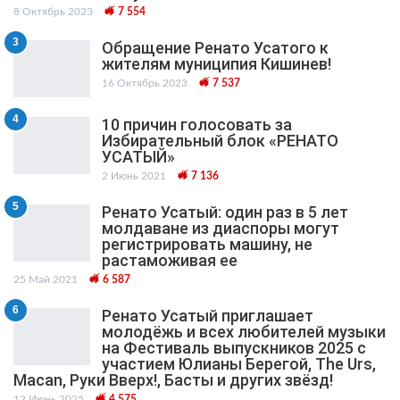
8 Октябрь 2023
7 554
3
Обращение Ренато Усатого к
жителям муниципия Кишинев!
16 Октябрь 2023
7 537
4
10 причин голосовать за
Избирательный блок «РЕНАТО
УСАТЫЙ»
2 Июнь 2021
7 136
5
Ренато Усатый: один раз в 5 лет
молдаване из диаспоры могут
регистрировать машину, не
растаможивая ее
25 Май 2021
6 587
6
Ренато Усатый приглашает
молодёжь и всех любителей музыки
на Фестиваль выпускников 2025 с
участием Юлианы Берегой, The Urs,
Macan, Руки Вверх!, Басты и других звёзд!
12 Июнь 2025
4 575