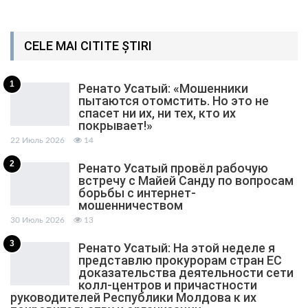
CELE MAI CITITE ȘTIRI
1
Ренато Усатый: «Мошенники
пытаются отомстить. Но это не
спасет ни их, ни тех, кто их
покрывает!»
22 Июль 2026
14
2
Ренато Усатый провёл рабочую
встречу с Майей Санду по вопросам
борьбы с интернет-
мошенничеством
30 Июль 2026
13
3
Ренато Усатый: На этой неделе я
представлю прокурорам стран ЕС
доказательства деятельности сети
колл-центров и причастности
руководителей Республики Молдова к их