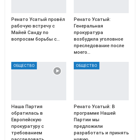
Ренато Усатый провёл
Ренато Усатый:
рабочую встречу с
Генеральная
Майей Санду по
прокуратура
вопросам борьбы с…
возбудила уголовное
преследование после
моего…
ОБЩЕСТВО
ОБЩЕСТВО
Наша Партия
Ренато Усатый: В
обратилась в
программе Нашей
Европейскую
Партии мы
прокуратуру с
предложили
требованием
разработать и принять
расследовать…
новую…