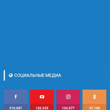
СОЦИАЛЬНЫЕ МЕДИА
310,087
126,535
134,577
47,196