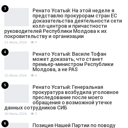
3
Ренато Усатый: На этой неделе я
представлю прокурорам стран ЕС
доказательства деятельности сети
колл-центров и причастности
руководителей Республики Молдова к их
покровительству и организации
21 Июль 2026
9
4
Ренато Усатый: Василе Тофан
может доказать, что станет
премьер-министром Республики
Молдова, а не PAS
10 Июль 2026
6
5
Ренато Усатый: Генеральная
прокуратура возбудила уголовное
преследование после моего
обращения о возможной утечке
данных сотрудников СИБ
30 Июль 2026
5
6
Позиция Нашей Партии по поводу