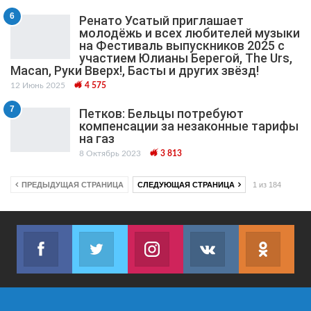
6
Ренато Усатый приглашает
молодёжь и всех любителей музыки
на Фестиваль выпускников 2025 с
участием Юлианы Берегой, The Urs,
Macan, Руки Вверх!, Басты и других звёзд!
12 Июнь 2025
4 575
7
Петков: Бельцы потребуют
компенсации за незаконные тарифы
на газ
8 Октябрь 2023
3 813
ПРЕДЫДУЩАЯ СТРАНИЦА
СЛЕДУЮЩАЯ СТРАНИЦА
1 из 184
Facebook
Twitter
Instagram
VK
ok.r
Join us on Facebook
Join us on Twitter
Join us on Instagram
Join us on VK
Subs