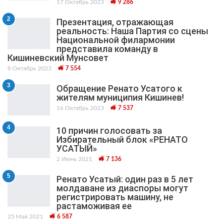
17 Октябрь 2023
9 286
2
Презентация, отражающая
реальность: Наша Партия со сцены
Национальной филармонии
представила команду в
Кишиневский Мунсовет
8 Октябрь 2023
7 554
3
Обращение Ренато Усатого к
жителям муниципия Кишинев!
16 Октябрь 2023
7 537
4
10 причин голосовать за
Избирательный блок «РЕНАТО
УСАТЫЙ»
2 Июнь 2021
7 136
5
Ренато Усатый: один раз в 5 лет
молдаване из диаспоры могут
регистрировать машину, не
растаможивая ее
25 Май 2021
6 587