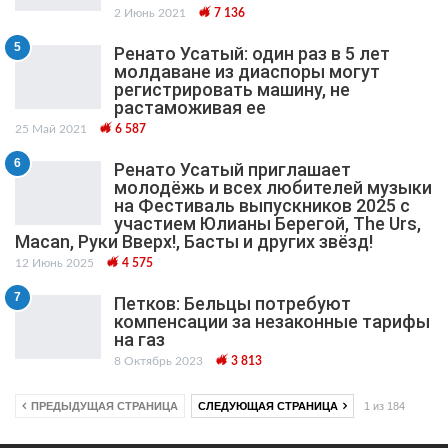
2 Июнь 2021
7 136
5
Ренато Усатый: один раз в 5 лет
молдаване из диаспоры могут
регистрировать машину, не
растаможивая ее
25 Май 2021
6 587
6
Ренато Усатый приглашает
молодёжь и всех любителей музыки
на Фестиваль выпускников 2025 с
участием Юлианы Берегой, The Urs,
Macan, Руки Вверх!, Басты и других звёзд!
12 Июнь 2025
4 575
7
Петков: Бельцы потребуют
компенсации за незаконные тарифы
на газ
8 Октябрь 2023
3 813
ПРЕДЫДУЩАЯ СТРАНИЦА
СЛЕДУЮЩАЯ СТРАНИЦА
1 из 184