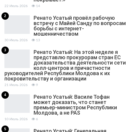
22 Июль 2026
14
2
Ренато Усатый провёл рабочую
встречу с Майей Санду по вопросам
борьбы с интернет-
мошенничеством
30 Июль 2026
13
3
Ренато Усатый: На этой неделе я
представлю прокурорам стран ЕС
доказательства деятельности сети
колл-центров и причастности
руководителей Республики Молдова к их
покровительству и организации
21 Июль 2026
9
4
Ренато Усатый: Василе Тофан
может доказать, что станет
премьер-министром Республики
Молдова, а не PAS
10 Июль 2026
6
5
Ренато Усатый: Генеральная