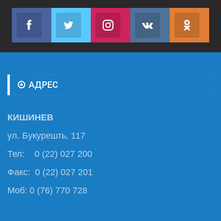
Facebook
Twitter
Instagram
VK
ok.r
Join us on Facebook
Join us on Twitter
Join us on Instagram
Join us on VK
Subs
АДРЕС
КИШИНЕВ
ул. Букурешть, 117
Тел: 0 (22) 027 200
Факс: 0 (22) 027 201
Моб: 0 (76) 770 728