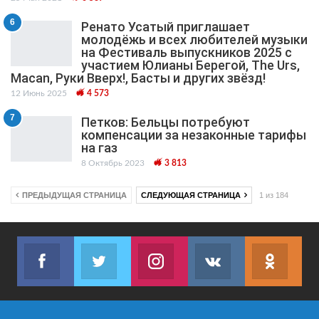
6
Ренато Усатый приглашает
молодёжь и всех любителей музыки
на Фестиваль выпускников 2025 с
участием Юлианы Берегой, The Urs,
Macan, Руки Вверх!, Басты и других звёзд!
12 Июнь 2025
4 573
7
Петков: Бельцы потребуют
компенсации за незаконные тарифы
на газ
8 Октябрь 2023
3 813
ПРЕДЫДУЩАЯ СТРАНИЦА
СЛЕДУЮЩАЯ СТРАНИЦА
1 из 184
Facebook
Twitter
Instagram
VK
ok.r
Join us on Facebook
Join us on Twitter
Join us on Instagram
Join us on VK
Subs