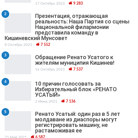
17 Октябрь 2023
9 283
2
Презентация, отражающая
реальность: Наша Партия со сцены
Национальной филармонии
представила команду в
Кишиневский Мунсовет
8 Октябрь 2023
7 552
3
Обращение Ренато Усатого к
жителям муниципия Кишинев!
16 Октябрь 2023
7 537
4
10 причин голосовать за
Избирательный блок «РЕНАТО
УСАТЫЙ»
2 Июнь 2021
7 136
5
Ренато Усатый: один раз в 5 лет
молдаване из диаспоры могут
регистрировать машину, не
растаможивая ее
25 Май 2021
6 587