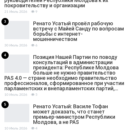
руководителей Республики Молдова к их
покровительству и организации
21 Июль 2026
9
3
Ренато Усатый провёл рабочую
встречу с Майей Санду по вопросам
борьбы с интернет-
мошенничеством
30 Июль 2026
6
4
Позиция Нашей Партии по поводу
консультаций в администрации
президента: Республике Молдова
больше не нужно правительство
PAS 4.0 — стране необходимо правительство
профессионалов, сформированное при участии
парламентских и внепарламентских партий,…
10 Июль 2026
5
5
Ренато Усатый: Василе Тофан
может доказать, что станет
премьер-министром Республики
Молдова, а не PAS
10 Июль 2026
4