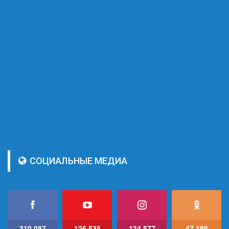
СОЦИАЛЬНЫЕ МЕДИА
310,087
126,535
134,577
47,196