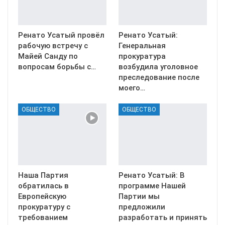
Ренато Усатый провёл
Ренато Усатый:
рабочую встречу с
Генеральная
Майей Санду по
прокуратура
вопросам борьбы с…
возбудила уголовное
преследование после
моего…
ОБЩЕСТВО
ОБЩЕСТВО
Наша Партия
Ренато Усатый: В
обратилась в
программе Нашей
Европейскую
Партии мы
прокуратуру с
предложили
требованием
разработать и принять