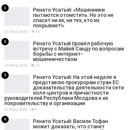
1
Ренато Усатый: «Мошенники
пытаются отомстить. Но это не
спасет ни их, ни тех, кто их
покрывает!»
22 Июль 2026
14
2
Ренато Усатый провёл рабочую
встречу с Майей Санду по вопросам
борьбы с интернет-
мошенничеством
30 Июль 2026
13
3
Ренато Усатый: На этой неделе я
представлю прокурорам стран ЕС
доказательства деятельности сети
колл-центров и причастности
руководителей Республики Молдова к их
покровительству и организации
21 Июль 2026
9
4
Ренато Усатый: Василе Тофан
может доказать, что станет