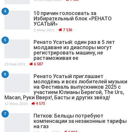
4
10 причин голосовать за
Избирательный блок «РЕНАТО
УСАТЫЙ»
2 Июнь 2021
7 136
5
Ренато Усатый: один раз в 5 лет
молдаване из диаспоры могут
регистрировать машину, не
растаможивая ее
25 Май 2021
6 587
6
Ренато Усатый приглашает
молодёжь и всех любителей музыки
на Фестиваль выпускников 2025 с
участием Юлианы Берегой, The Urs,
Macan, Руки Вверх!, Басты и других звёзд!
12 Июнь 2025
4 575
7
Петков: Бельцы потребуют
компенсации за незаконные тарифы
на газ