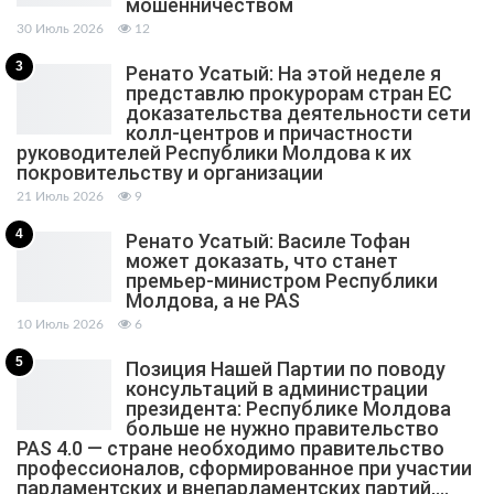
мошенничеством
30 Июль 2026
12
3
Ренато Усатый: На этой неделе я
представлю прокурорам стран ЕС
доказательства деятельности сети
колл-центров и причастности
руководителей Республики Молдова к их
покровительству и организации
21 Июль 2026
9
4
Ренато Усатый: Василе Тофан
может доказать, что станет
премьер-министром Республики
Молдова, а не PAS
10 Июль 2026
6
5
Позиция Нашей Партии по поводу
консультаций в администрации
президента: Республике Молдова
больше не нужно правительство
PAS 4.0 — стране необходимо правительство
профессионалов, сформированное при участии
парламентских и внепарламентских партий,…