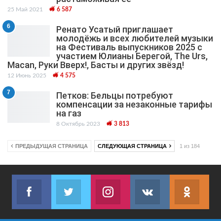
25 Май 2021
6 587
6
Ренато Усатый приглашает
молодёжь и всех любителей музыки
на Фестиваль выпускников 2025 с
участием Юлианы Берегой, The Urs,
Macan, Руки Вверх!, Басты и других звёзд!
12 Июнь 2025
4 575
7
Петков: Бельцы потребуют
компенсации за незаконные тарифы
на газ
8 Октябрь 2023
3 813
ПРЕДЫДУЩАЯ СТРАНИЦА
СЛЕДУЮЩАЯ СТРАНИЦА
1 из 184
Facebook
Twitter
Instagram
VK
ok.r
Join us on Facebook
Join us on Twitter
Join us on Instagram
Join us on VK
Subs