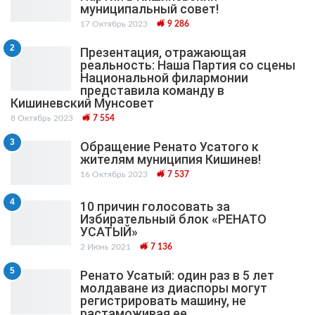
муниципальный cовет!
17 Октябрь 2023
9 286
2
Презентация, отражающая
реальность: Наша Партия со сцены
Национальной филармонии
представила команду в
Кишиневский Мунсовет
8 Октябрь 2023
7 554
3
Обращение Ренато Усатого к
жителям муниципия Кишинев!
16 Октябрь 2023
7 537
4
10 причин голосовать за
Избирательный блок «РЕНАТО
УСАТЫЙ»
2 Июнь 2021
7 136
5
Ренато Усатый: один раз в 5 лет
молдаване из диаспоры могут
регистрировать машину, не
растаможивая ее