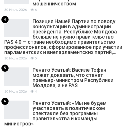
мошенничеством
30 Июль 2026
6
4
Позиция Нашей Партии по поводу
консультаций в администрации
президента: Республике Молдова
больше не нужно правительство
PAS 4.0 — стране необходимо правительство
профессионалов, сформированное при участии
парламентских и внепарламентских партий,…
10 Июль 2026
5
5
Ренато Усатый: Василе Тофан
может доказать, что станет
премьер-министром Республики
Молдова, а не PAS
10 Июль 2026
4
6
Ренато Усатый: «Мы не будем
участвовать в политическом
спектакле без программы
правительства и команды
министров»