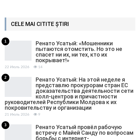
CELE MAI CITITE ȘTIRI
1
Ренато Усатый: «Мошенники
пытаются отомстить. Но это не
спасет ни их, ни тех, кто их
покрывает!»
22 Июль 2026
14
2
Ренато Усатый: На этой неделе я
представлю прокурорам стран ЕС
доказательства деятельности сети
колл-центров и причастности
руководителей Республики Молдова к их
покровительству и организации
21 Июль 2026
9
3
Ренато Усатый провёл рабочую
встречу с Майей Санду по вопросам
борьбы с интернет-