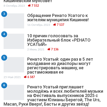
Кишиневский Мунсовет
8 Октябрь 2023
7 552
3
Обращение Ренато Усатого к
жителям муниципия Кишинев!
16 Октябрь 2023
7 537
4
10 причин голосовать за
Избирательный блок «РЕНАТО
УСАТЫЙ»
2 Июнь 2021
7 136
5
Ренато Усатый: один раз в 5 лет
молдаване из диаспоры могут
регистрировать машину, не
растаможивая ее
25 Май 2021
6 587
6
Ренато Усатый приглашает
молодёжь и всех любителей музыки
на Фестиваль выпускников 2025 с
участием Юлианы Берегой, The Urs,
Macan, Руки Вверх!, Басты и других звёзд!