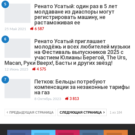
5
Ренато Усатый: один раз в 5 лет
молдаване из диаспоры могут
регистрировать машину, не
растаможивая ее
25 Май 2021
6 587
6
Ренато Усатый приглашает
молодёжь и всех любителей музыки
на Фестиваль выпускников 2025 с
участием Юлианы Берегой, The Urs,
Macan, Руки Вверх!, Басты и других звёзд!
12 Июнь 2025
4 575
7
Петков: Бельцы потребуют
компенсации за незаконные тарифы
на газ
8 Октябрь 2023
3 813
ПРЕДЫДУЩАЯ СТРАНИЦА
СЛЕДУЮЩАЯ СТРАНИЦА
1 из 184