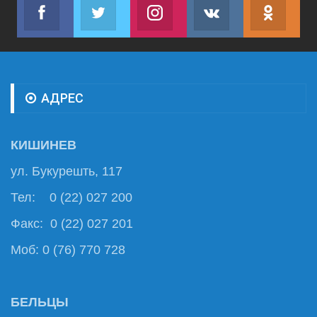
Facebook
Twitter
Instagram
VK
ok.r
Join us on Facebook
Join us on Twitter
Join us on Instagram
Join us on VK
Subs
АДРЕС
КИШИНЕВ
ул. Букурешть, 117
Тел: 0 (22) 027 200
Факс: 0 (22) 027 201
Моб: 0 (76) 770 728
БЕЛЬЦЫ