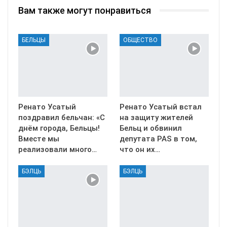
Вам также могут понравиться
БЕЛЬЦЫ
ОБЩЕСТВО
Ренато Усатый
Ренато Усатый встал
поздравил бельчан: «С
на защиту жителей
днём города, Бельцы!
Бельц и обвинил
Вместе мы
депутата PAS в том,
реализовали много…
что он их…
БЭЛЦЬ
БЭЛЦЬ