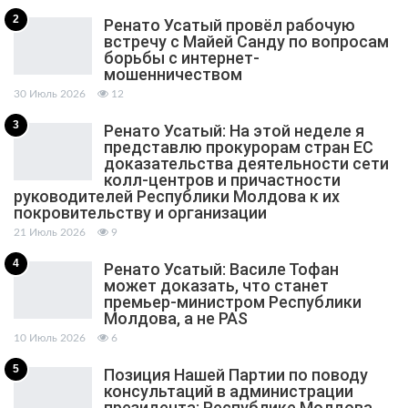
2
Ренато Усатый провёл рабочую
встречу с Майей Санду по вопросам
борьбы с интернет-
мошенничеством
30 Июль 2026
12
3
Ренато Усатый: На этой неделе я
представлю прокурорам стран ЕС
доказательства деятельности сети
колл-центров и причастности
руководителей Республики Молдова к их
покровительству и организации
21 Июль 2026
9
4
Ренато Усатый: Василе Тофан
может доказать, что станет
премьер-министром Республики
Молдова, а не PAS
10 Июль 2026
6
5
Позиция Нашей Партии по поводу
консультаций в администрации
президента: Республике Молдова