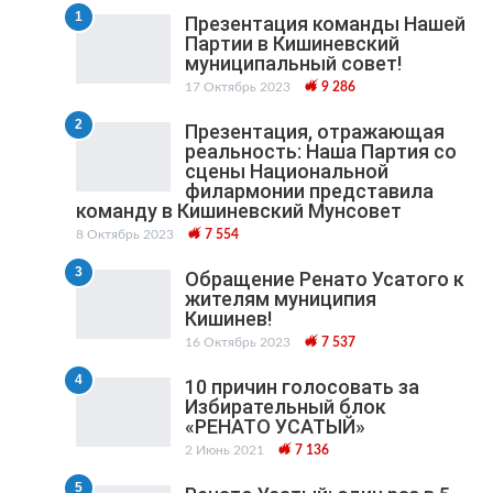
1
Презентация команды Нашей
Партии в Кишиневский
муниципальный cовет!
17 Октябрь 2023
9 286
2
Презентация, отражающая
реальность: Наша Партия со
сцены Национальной
филармонии представила
команду в Кишиневский Мунсовет
8 Октябрь 2023
7 554
3
Обращение Ренато Усатого к
жителям муниципия
Кишинев!
16 Октябрь 2023
7 537
4
10 причин голосовать за
Избирательный блок
«РЕНАТО УСАТЫЙ»
2 Июнь 2021
7 136
5