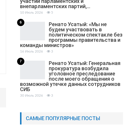
участии парламентских и
внепарламентских партий,…
10 Июль 2026
5
6
Ренато Усатый: «Мы не
будем участвовать в
политическом спектакле без
программы правительства и
команды министров»
16 Июль 2026
3
7
Ренато Усатый: Генеральная
прокуратура возбудила
уголовное преследование
после моего обращения о
возможной утечке данных сотрудников
СИБ
30 Июль 2026
3
САМЫЕ ПОПУЛЯРНЫЕ ПОСТЫ