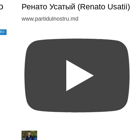
о
Ренато Усатый (Renato Usatii)
www.partidulnostru.md
ТВО