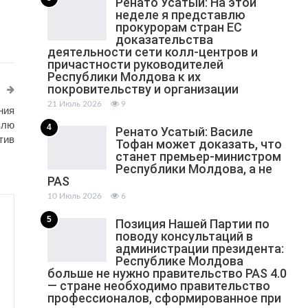
Ренато Усатый: На этой
неделе я представлю
прокурорам стран ЕС
доказательства
деятельности сети колл-центров и
причастности руководителей
Республики Молдова к их
покровительству и организации
21 Июль 2026
9
ния
влю
4
Ренато Усатый: Василе
тив
Тофан может доказать, что
станет премьер-министром
Республики Молдова, а не
PAS
10 Июль 2026
6
5
Позиция Нашей Партии по
поводу консультаций в
администрации президента:
Республике Молдова
больше не нужно правительство PAS 4.0
— стране необходимо правительство
профессионалов, сформированное при