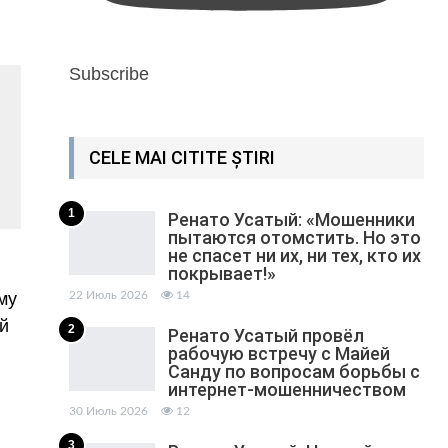
Subscribe
CELE MAI CITITE ȘTIRI
1
Ренато Усатый: «Мошенники
пытаются отомстить. Но это
не спасет ни их, ни тех, кто их
покрывает!»
му
22 Июль 2026
14
й
2
Ренато Усатый провёл
рабочую встречу с Майей
Санду по вопросам борьбы с
интернет-мошенничеством
30 Июль 2026
12
3