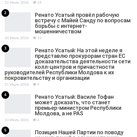
22 Июль 2026
14
2
Ренато Усатый провёл рабочую
встречу с Майей Санду по вопросам
борьбы с интернет-
мошенничеством
30 Июль 2026
12
3
Ренато Усатый: На этой неделе я
представлю прокурорам стран ЕС
доказательства деятельности сети
колл-центров и причастности
руководителей Республики Молдова к их
покровительству и организации
21 Июль 2026
9
4
Ренато Усатый: Василе Тофан
может доказать, что станет
премьер-министром Республики
Молдова, а не PAS
10 Июль 2026
6
5
Позиция Нашей Партии по поводу