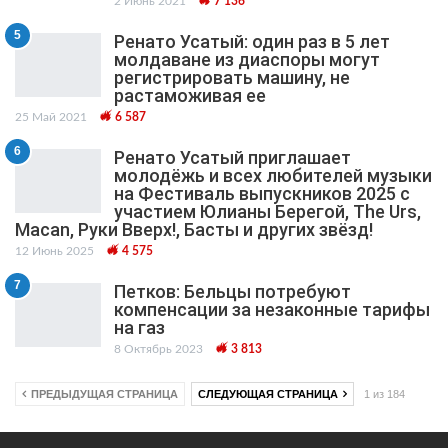
2 Июнь 2021
7 136
5
Ренато Усатый: один раз в 5 лет
молдаване из диаспоры могут
регистрировать машину, не
растаможивая ее
25 Май 2021
6 587
6
Ренато Усатый приглашает
молодёжь и всех любителей музыки
на Фестиваль выпускников 2025 с
участием Юлианы Берегой, The Urs,
Macan, Руки Вверх!, Басты и других звёзд!
12 Июнь 2025
4 575
7
Петков: Бельцы потребуют
компенсации за незаконные тарифы
на газ
8 Октябрь 2023
3 813
ПРЕДЫДУЩАЯ СТРАНИЦА
СЛЕДУЮЩАЯ СТРАНИЦА
1 из 184