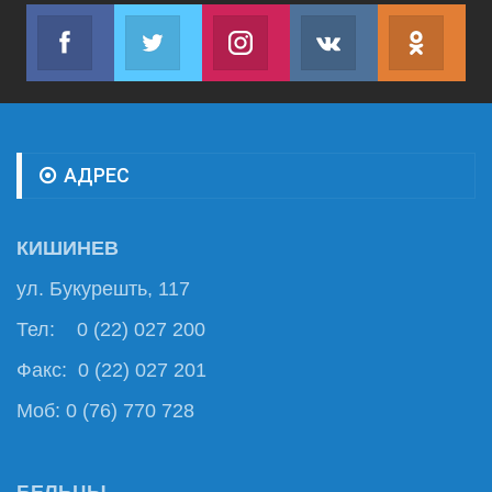
Facebook
Twitter
Instagram
VK
ok.r
Join us on Facebook
Join us on Twitter
Join us on Instagram
Join us on VK
Subs
АДРЕС
КИШИНЕВ
ул. Букурешть, 117
Тел: 0 (22) 027 200
Факс: 0 (22) 027 201
Моб: 0 (76) 770 728