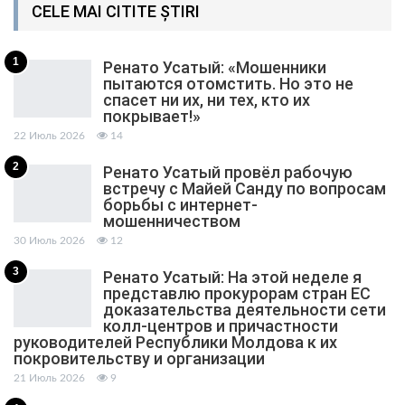
CELE MAI CITITE ȘTIRI
1
Ренато Усатый: «Мошенники
пытаются отомстить. Но это не
спасет ни их, ни тех, кто их
покрывает!»
22 Июль 2026
14
2
Ренато Усатый провёл рабочую
встречу с Майей Санду по вопросам
борьбы с интернет-
мошенничеством
30 Июль 2026
12
3
Ренато Усатый: На этой неделе я
представлю прокурорам стран ЕС
доказательства деятельности сети
колл-центров и причастности
руководителей Республики Молдова к их
покровительству и организации
21 Июль 2026
9