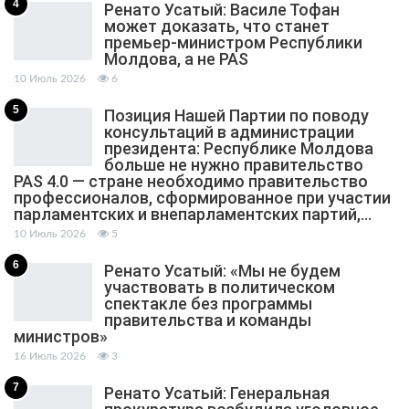
4
Ренато Усатый: Василе Тофан
может доказать, что станет
премьер-министром Республики
Молдова, а не PAS
10 Июль 2026
6
5
Позиция Нашей Партии по поводу
консультаций в администрации
президента: Республике Молдова
больше не нужно правительство
PAS 4.0 — стране необходимо правительство
профессионалов, сформированное при участии
парламентских и внепарламентских партий,…
10 Июль 2026
5
6
Ренато Усатый: «Мы не будем
участвовать в политическом
спектакле без программы
правительства и команды
министров»
16 Июль 2026
3
7
Ренато Усатый: Генеральная