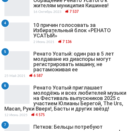
Обращение Ренато Усатого к
жителям муниципия Кишинев!
16 Октябрь 2023
7 537
4
10 причин голосовать за
Избирательный блок «РЕНАТО
УСАТЫЙ»
2 Июнь 2021
7 136
5
Ренато Усатый: один раз в 5 лет
молдаване из диаспоры могут
регистрировать машину, не
растаможивая ее
25 Май 2021
6 587
6
Ренато Усатый приглашает
молодёжь и всех любителей музыки
на Фестиваль выпускников 2025 с
участием Юлианы Берегой, The Urs,
Macan, Руки Вверх!, Басты и других звёзд!
12 Июнь 2025
4 575
7
Петков: Бельцы потребуют