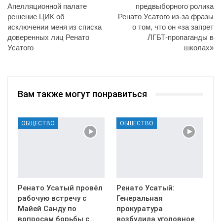
Апелляционной палате
предвыборного ролика
решение ЦИК об
Ренато Усатого из-за фразы
исключении меня из списка
о том, что он «за запрет
доверенных лиц Ренато
ЛГБТ-пропаганды в
Усатого
школах»
Вам также могут понравиться
ОБЩЕСТВО
ОБЩЕСТВО
Ренато Усатый провёл
Ренато Усатый:
рабочую встречу с
Генеральная
Майей Санду по
прокуратура
вопросам борьбы с…
возбудила уголовное