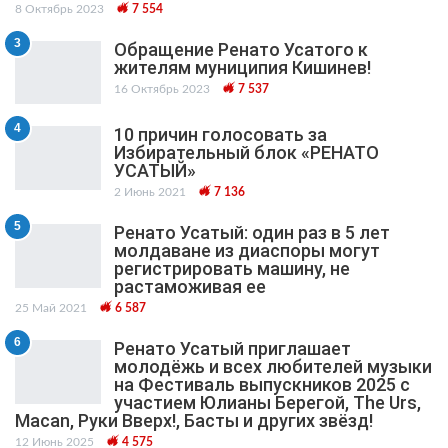
8 Октябрь 2023
7 554
3
Обращение Ренато Усатого к
жителям муниципия Кишинев!
16 Октябрь 2023
7 537
4
10 причин голосовать за
Избирательный блок «РЕНАТО
УСАТЫЙ»
2 Июнь 2021
7 136
5
Ренато Усатый: один раз в 5 лет
молдаване из диаспоры могут
регистрировать машину, не
растаможивая ее
25 Май 2021
6 587
6
Ренато Усатый приглашает
молодёжь и всех любителей музыки
на Фестиваль выпускников 2025 с
участием Юлианы Берегой, The Urs,
Macan, Руки Вверх!, Басты и других звёзд!
12 Июнь 2025
4 575