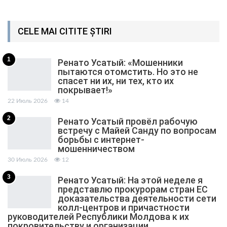
CELE MAI CITITE ȘTIRI
1
Ренато Усатый: «Мошенники
пытаются отомстить. Но это не
спасет ни их, ни тех, кто их
покрывает!»
22 Июль 2026
14
2
Ренато Усатый провёл рабочую
встречу с Майей Санду по вопросам
борьбы с интернет-
мошенничеством
30 Июль 2026
12
3
Ренато Усатый: На этой неделе я
представлю прокурорам стран ЕС
доказательства деятельности сети
колл-центров и причастности
руководителей Республики Молдова к их
покровительству и организации