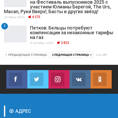
на Фестиваль выпускников 2025 с
участием Юлианы Берегой, The Urs,
Macan, Руки Вверх!, Басты и других звёзд!
12 Июнь 2025
4 575
7
Петков: Бельцы потребуют
компенсации за незаконные тарифы
на газ
8 Октябрь 2023
3 813
ПРЕДЫДУЩАЯ СТРАНИЦА
СЛЕДУЮЩАЯ СТРАНИЦА
1 из 184
Facebook
Twitter
Instagram
VK
ok.r
Join us on Facebook
Join us on Twitter
Join us on Instagram
Join us on VK
Subs
АДРЕС