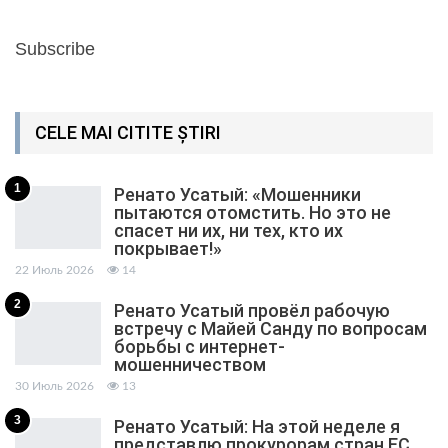
Subscribe
CELE MAI CITITE ȘTIRI
1
Ренато Усатый: «Мошенники
пытаются отомстить. Но это не
спасет ни их, ни тех, кто их
покрывает!»
22 Июль 2026
14
2
Ренато Усатый провёл рабочую
встречу с Майей Санду по вопросам
борьбы с интернет-
мошенничеством
30 Июль 2026
13
3
Ренато Усатый: На этой неделе я
представлю прокурорам стран ЕС