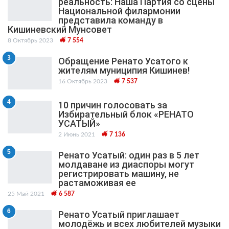
реальность: Наша Партия со сцены
Национальной филармонии
представила команду в
Кишиневский Мунсовет
8 Октябрь 2023
7 554
3
Обращение Ренато Усатого к
жителям муниципия Кишинев!
16 Октябрь 2023
7 537
4
10 причин голосовать за
Избирательный блок «РЕНАТО
УСАТЫЙ»
2 Июнь 2021
7 136
5
Ренато Усатый: один раз в 5 лет
молдаване из диаспоры могут
регистрировать машину, не
растаможивая ее
25 Май 2021
6 587
6
Ренато Усатый приглашает
молодёжь и всех любителей музыки