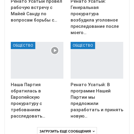
Ренато Усатый провёл
Ренато Усатый:
рабочую встречу с
Генеральная
Майей Санду по
прокуратура
вопросам борьбы с…
возбудила уголовное
преследование после
моего…
ОБЩЕСТВО
ОБЩЕСТВО
Наша Партия
Ренато Усатый: В
обратилась в
программе Нашей
Европейскую
Партии мы
прокуратуру с
предложили
требованием
разработать и принять
расследовать…
новую…
ЗАГРУЗИТЬ ЕЩЕ СООБЩЕНИЯ