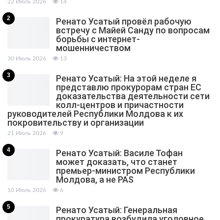
22 Июль 2026
14
2
Ренато Усатый провёл рабочую
встречу с Майей Санду по вопросам
борьбы с интернет-
мошенничеством
30 Июль 2026
13
3
Ренато Усатый: На этой неделе я
представлю прокурорам стран ЕС
доказательства деятельности сети
колл-центров и причастности
руководителей Республики Молдова к их
покровительству и организации
21 Июль 2026
9
4
Ренато Усатый: Василе Тофан
может доказать, что станет
премьер-министром Республики
Молдова, а не PAS
10 Июль 2026
6
5
Ренато Усатый: Генеральная
прокуратура возбудила уголовное