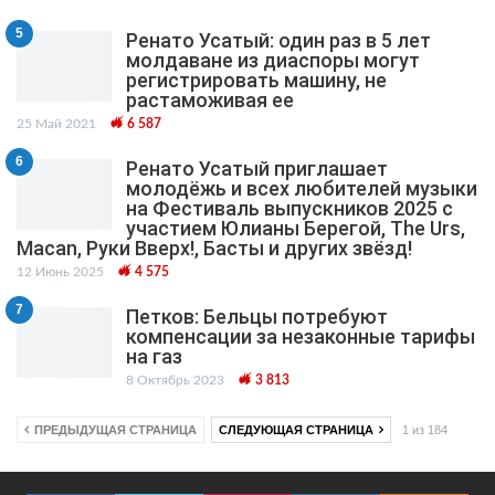
5
Ренато Усатый: один раз в 5 лет
молдаване из диаспоры могут
регистрировать машину, не
растаможивая ее
25 Май 2021
6 587
6
Ренато Усатый приглашает
молодёжь и всех любителей музыки
на Фестиваль выпускников 2025 с
участием Юлианы Берегой, The Urs,
Macan, Руки Вверх!, Басты и других звёзд!
12 Июнь 2025
4 575
7
Петков: Бельцы потребуют
компенсации за незаконные тарифы
на газ
8 Октябрь 2023
3 813
ПРЕДЫДУЩАЯ СТРАНИЦА
СЛЕДУЮЩАЯ СТРАНИЦА
1 из 184