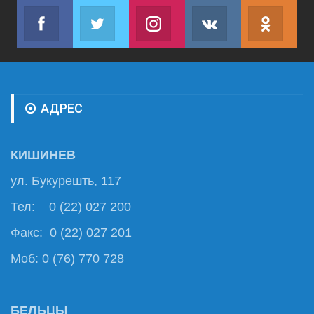
Facebook
Twitter
Instagram
VK
ok.r
Join us on Facebook
Join us on Twitter
Join us on Instagram
Join us on VK
Subs
АДРЕС
КИШИНЕВ
ул. Букурешть, 117
Тел: 0 (22) 027 200
Факс: 0 (22) 027 201
Моб: 0 (76) 770 728
БЕЛЬЦЫ