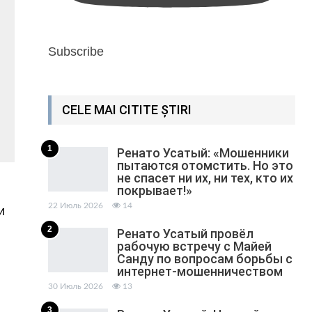
Subscribe
CELE MAI CITITE ȘTIRI
1
Ренато Усатый: «Мошенники
пытаются отомстить. Но это
не спасет ни их, ни тех, кто их
покрывает!»
22 Июль 2026
14
и
2
Ренато Усатый провёл
рабочую встречу с Майей
Санду по вопросам борьбы с
интернет-мошенничеством
30 Июль 2026
13
3