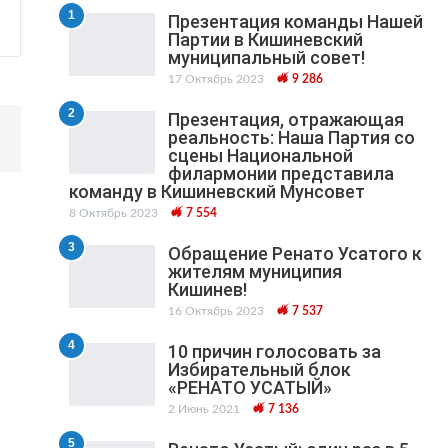
1
Презентация команды Нашей
Партии в Кишиневский
муниципальный cовет!
17 Октябрь 2023
9 286
2
Презентация, отражающая
реальность: Наша Партия со
сцены Национальной
филармонии представила
команду в Кишиневский Мунсовет
8 Октябрь 2023
7 554
3
Обращение Ренато Усатого к
жителям муниципия
Кишинев!
16 Октябрь 2023
7 537
4
10 причин голосовать за
Избирательный блок
«РЕНАТО УСАТЫЙ»
2 Июнь 2021
7 136
5