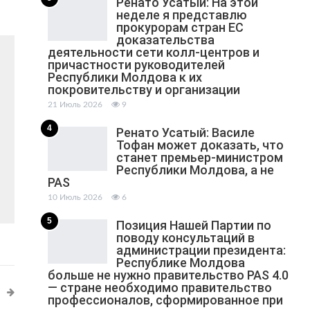
Ренато Усатый: На этой
неделе я представлю
прокурорам стран ЕС
доказательства
деятельности сети колл-центров и
причастности руководителей
Республики Молдова к их
покровительству и организации
21 Июль 2026
9
4
Ренато Усатый: Василе
Тофан может доказать, что
станет премьер-министром
Республики Молдова, а не
PAS
10 Июль 2026
6
5
Позиция Нашей Партии по
поводу консультаций в
администрации президента:
Республике Молдова
больше не нужно правительство PAS 4.0
— стране необходимо правительство
профессионалов, сформированное при