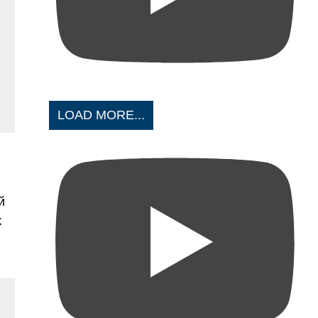
LOAD MORE...
й
к