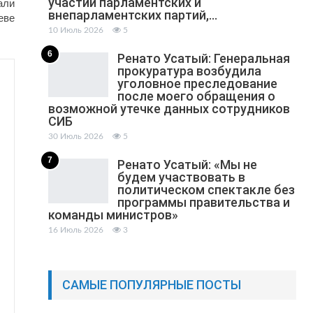
участии парламентских и
али
внепарламентских партий,…
еве
10 Июль 2026
5
6
Ренато Усатый: Генеральная
прокуратура возбудила
уголовное преследование
после моего обращения о
возможной утечке данных сотрудников
СИБ
30 Июль 2026
5
7
Ренато Усатый: «Мы не
будем участвовать в
политическом спектакле без
программы правительства и
команды министров»
16 Июль 2026
3
САМЫЕ ПОПУЛЯРНЫЕ ПОСТЫ