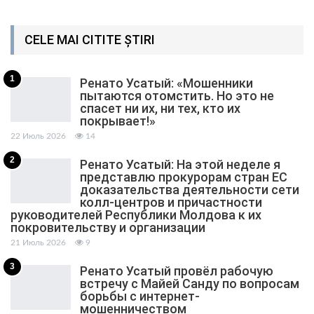
CELE MAI CITITE ȘTIRI
1
Ренато Усатый: «Мошенники
пытаются отомстить. Но это не
спасет ни их, ни тех, кто их
покрывает!»
22 Июль 2026
14
2
Ренато Усатый: На этой неделе я
представлю прокурорам стран ЕС
доказательства деятельности сети
колл-центров и причастности
руководителей Республики Молдова к их
покровительству и организации
21 Июль 2026
9
3
Ренато Усатый провёл рабочую
встречу с Майей Санду по вопросам
борьбы с интернет-
мошенничеством