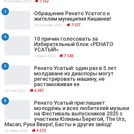
8 Октябрь 2023
7 552
3
Обращение Ренато Усатого к
жителям муниципия Кишинев!
16 Октябрь 2023
7 537
4
10 причин голосовать за
Избирательный блок «РЕНАТО
УСАТЫЙ»
2 Июнь 2021
7 136
5
Ренато Усатый: один раз в 5 лет
молдаване из диаспоры могут
регистрировать машину, не
растаможивая ее
25 Май 2021
6 587
6
Ренато Усатый приглашает
молодёжь и всех любителей музыки
на Фестиваль выпускников 2025 с
участием Юлианы Берегой, The Urs,
Macan, Руки Вверх!, Басты и других звёзд!
12 Июнь 2025
4 573