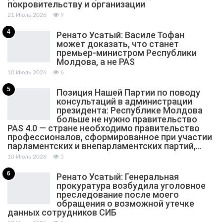
покровительству и организации
21 Июль 2026
9
4
Ренато Усатый: Василе Тофан
может доказать, что станет
премьер-министром Республики
Молдова, а не PAS
10 Июль 2026
6
5
Позиция Нашей Партии по поводу
консультаций в администрации
президента: Республике Молдова
больше не нужно правительство
PAS 4.0 — стране необходимо правительство
профессионалов, сформированное при участии
парламентских и внепарламентских партий,…
10 Июль 2026
5
6
Ренато Усатый: Генеральная
прокуратура возбудила уголовное
преследование после моего
обращения о возможной утечке
данных сотрудников СИБ