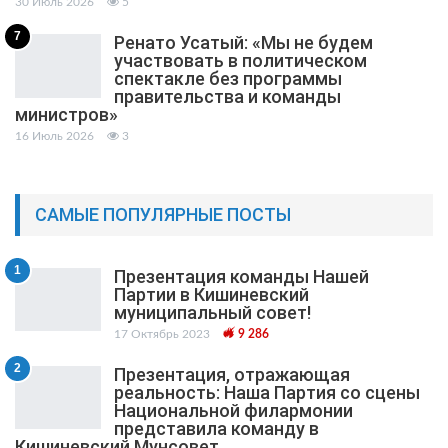
30 Июль 2026
5
7
Ренато Усатый: «Мы не будем
участвовать в политическом
спектакле без программы
правительства и команды
министров»
16 Июль 2026
3
САМЫЕ ПОПУЛЯРНЫЕ ПОСТЫ
1
Презентация команды Нашей
Партии в Кишиневский
муниципальный cовет!
17 Октябрь 2023
9 286
2
Презентация, отражающая
реальность: Наша Партия со сцены
Национальной филармонии
представила команду в
Кишиневский Мунсовет