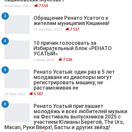
8 Октябрь 2023
7 554
3
Обращение Ренато Усатого к
жителям муниципия Кишинев!
16 Октябрь 2023
7 537
4
10 причин голосовать за
Избирательный блок «РЕНАТО
УСАТЫЙ»
2 Июнь 2021
7 136
5
Ренато Усатый: один раз в 5 лет
молдаване из диаспоры могут
регистрировать машину, не
растаможивая ее
25 Май 2021
6 587
6
Ренато Усатый приглашает
молодёжь и всех любителей музыки
на Фестиваль выпускников 2025 с
участием Юлианы Берегой, The Urs,
Macan, Руки Вверх!, Басты и других звёзд!