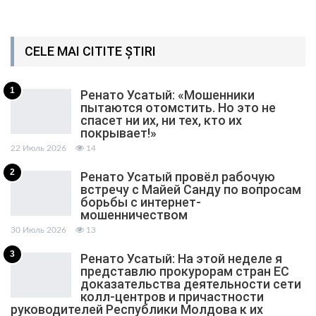
CELE MAI CITITE ȘTIRI
1
Ренато Усатый: «Мошенники
пытаются отомстить. Но это не
спасет ни их, ни тех, кто их
покрывает!»
22 Июль 2026
14
2
Ренато Усатый провёл рабочую
встречу с Майей Санду по вопросам
борьбы с интернет-
мошенничеством
30 Июль 2026
13
3
Ренато Усатый: На этой неделе я
представлю прокурорам стран ЕС
доказательства деятельности сети
колл-центров и причастности
руководителей Республики Молдова к их