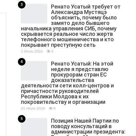
3
Ренато Усатый требует от
Александра Мустяцэ
объяснить, почему было
замято дело бывшего
начальника управления СИБ, почему
скрывается реальное число жертв
телефонного мошенничества и кто
покрывает преступную сеть
2 Июль 2026
9
4
Ренато Усатый: На этой
неделе я представлю
прокурорам стран ЕС
доказательства
деятельности сети колл-центров и
причастности руководителей
Республики Молдова к их
покровительству и организации
21 Июль 2026
8
5
Позиция Нашей Партии по
поводу консультаций в
администрации президента: