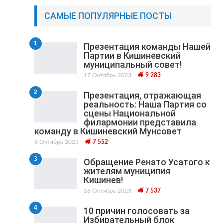
САМЫЕ ПОПУЛЯРНЫЕ ПОСТЫ
1
Презентация команды Нашей
Партии в Кишиневский
муниципальный cовет!
17 Октябрь 2023
9 283
2
Презентация, отражающая
реальность: Наша Партия со
сцены Национальной
филармонии представила
команду в Кишиневский Мунсовет
8 Октябрь 2023
7 552
3
Обращение Ренато Усатого к
жителям муниципия
Кишинев!
16 Октябрь 2023
7 537
4
10 причин голосовать за
Избирательный блок