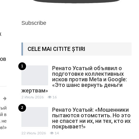
Subscribe
к
CELE MAI CITITE ȘTIRI
ков
1
Ренато Усатый объявил о
подготовке коллективных
исков против Meta и Google:
«Это шанс вернуть деньги
жертвам»
2 Июль 2026
16
тый
2
Ренато Усатый: «Мошенники
й в
пытаются отомстить. Но это
не спасет ни их, ни тех, кто их
 не
покрывает!»
в!»
22 Июль 2026
14