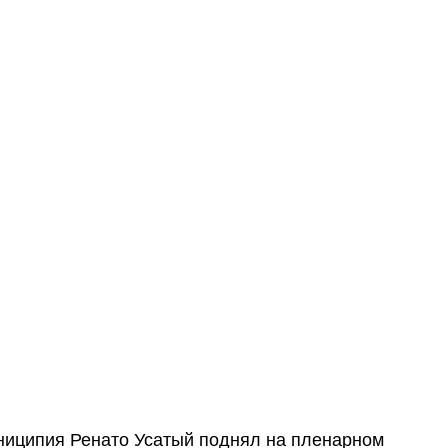
иципия Ренато Усатый поднял на пленарном