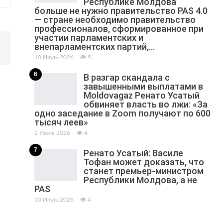
Республике Молдова
больше не нужно правительство PAS 4.0
— стране необходимо правительство
профессионалов, сформированное при
участии парламентских и
внепарламентских партий,…
10 Июль 2026
5
6
В разгар скандала с
завышенными выплатами в
Moldovagaz Ренато Усатый
обвиняет власть во лжи: «За
одно заседание в Zoom получают по 600
тысяч леев»
2 Июль 2026
4
7
Ренато Усатый: Василе
Тофан может доказать, что
станет премьер-министром
Республики Молдова, а не
PAS
10 Июль 2026
4