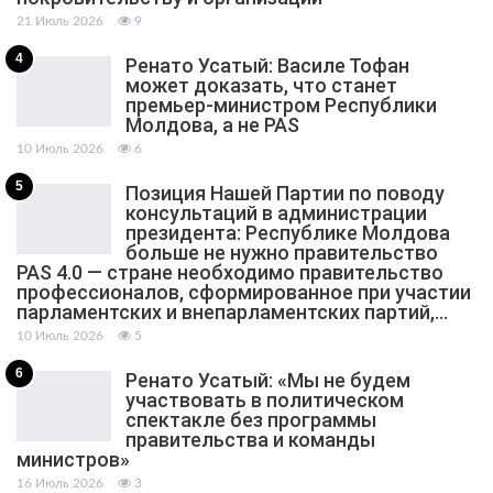
21 Июль 2026
9
4
Ренато Усатый: Василе Тофан
может доказать, что станет
премьер-министром Республики
Молдова, а не PAS
10 Июль 2026
6
5
Позиция Нашей Партии по поводу
консультаций в администрации
президента: Республике Молдова
больше не нужно правительство
PAS 4.0 — стране необходимо правительство
профессионалов, сформированное при участии
парламентских и внепарламентских партий,…
10 Июль 2026
5
6
Ренато Усатый: «Мы не будем
участвовать в политическом
спектакле без программы
правительства и команды
министров»
16 Июль 2026
3