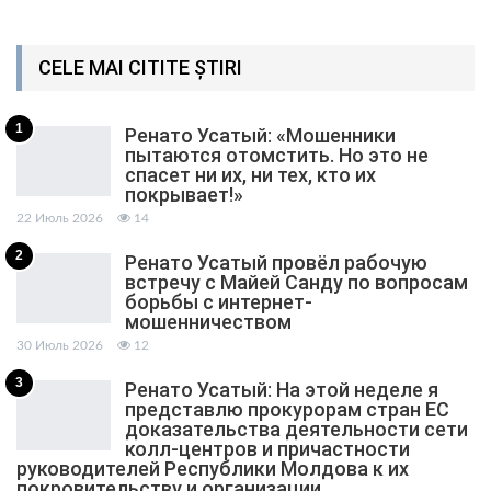
CELE MAI CITITE ȘTIRI
1
Ренато Усатый: «Мошенники
пытаются отомстить. Но это не
спасет ни их, ни тех, кто их
покрывает!»
22 Июль 2026
14
2
Ренато Усатый провёл рабочую
встречу с Майей Санду по вопросам
борьбы с интернет-
мошенничеством
30 Июль 2026
12
3
Ренато Усатый: На этой неделе я
представлю прокурорам стран ЕС
доказательства деятельности сети
колл-центров и причастности
руководителей Республики Молдова к их
покровительству и организации