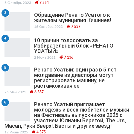
8 Октябрь 2023
7 554
3
Обращение Ренато Усатого к
жителям муниципия Кишинев!
16 Октябрь 2023
7 537
4
10 причин голосовать за
Избирательный блок «РЕНАТО
УСАТЫЙ»
2 Июнь 2021
7 136
5
Ренато Усатый: один раз в 5 лет
молдаване из диаспоры могут
регистрировать машину, не
растаможивая ее
25 Май 2021
6 587
6
Ренато Усатый приглашает
молодёжь и всех любителей музыки
на Фестиваль выпускников 2025 с
участием Юлианы Берегой, The Urs,
Macan, Руки Вверх!, Басты и других звёзд!
12 Июнь 2025
4 575