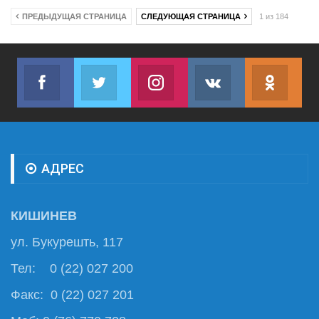
ПРЕДЫДУЩАЯ СТРАНИЦА
СЛЕДУЮЩАЯ СТРАНИЦА
1 из 184
Facebook
Twitter
Instagram
VK
ok.r
Join us on Facebook
Join us on Twitter
Join us on Instagram
Join us on VK
Subs
АДРЕС
КИШИНЕВ
ул. Букурешть, 117
Тел: 0 (22) 027 200
Факс: 0 (22) 027 201