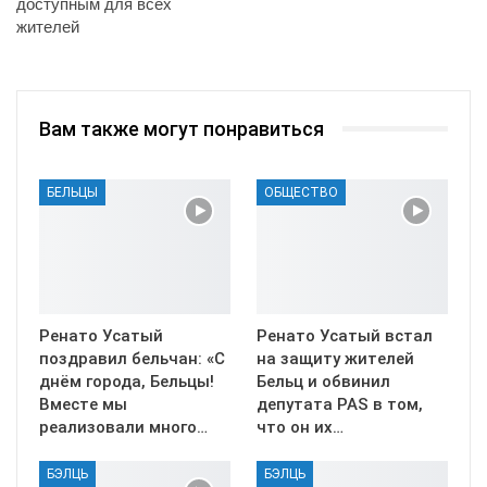
доступным для всех
жителей
Вам также могут понравиться
БЕЛЬЦЫ
ОБЩЕСТВО
Ренато Усатый
Ренато Усатый встал
поздравил бельчан: «С
на защиту жителей
днём города, Бельцы!
Бельц и обвинил
Вместе мы
депутата PAS в том,
реализовали много…
что он их…
БЭЛЦЬ
БЭЛЦЬ