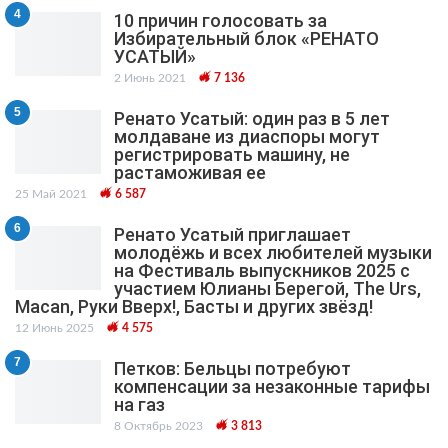
4
10 причин голосовать за
Избирательный блок «РЕНАТО
УСАТЫЙ»
2 Июнь 2021
7 136
5
Ренато Усатый: один раз в 5 лет
молдаване из диаспоры могут
регистрировать машину, не
растаможивая ее
25 Май 2021
6 587
6
Ренато Усатый приглашает
молодёжь и всех любителей музыки
на Фестиваль выпускников 2025 с
участием Юлианы Берегой, The Urs,
Macan, Руки Вверх!, Басты и других звёзд!
12 Июнь 2025
4 575
7
Петков: Бельцы потребуют
компенсации за незаконные тарифы
на газ
8 Октябрь 2023
3 813