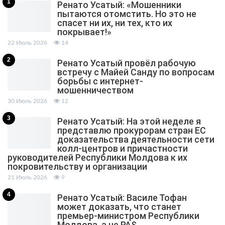
1
Ренато Усатый: «Мошенники
пытаются отомстить. Но это не
спасет ни их, ни тех, кто их
покрывает!»
22 Июль 2026
14
2
Ренато Усатый провёл рабочую
встречу с Майей Санду по вопросам
борьбы с интернет-
мошенничеством
30 Июль 2026
12
3
Ренато Усатый: На этой неделе я
представлю прокурорам стран ЕС
доказательства деятельности сети
колл-центров и причастности
руководителей Республики Молдова к их
покровительству и организации
21 Июль 2026
9
4
Ренато Усатый: Василе Тофан
может доказать, что станет
премьер-министром Республики
Молдова, а не PAS