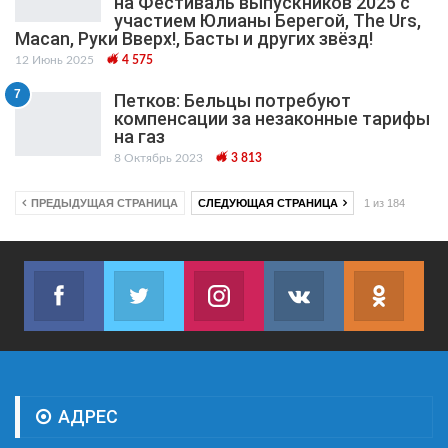
на Фестиваль выпускников 2025 с
участием Юлианы Берегой, The Urs,
Macan, Руки Вверх!, Басты и других звёзд!
12 Июнь 2025
4 575
7
Петков: Бельцы потребуют
компенсации за незаконные тарифы
на газ
8 Октябрь 2023
3 813
ПРЕДЫДУЩАЯ СТРАНИЦА
СЛЕДУЮЩАЯ СТРАНИЦА
1 из 184
Facebook
Twitter
Instagram
VK
ok.r
Join us on Facebook
Join us on Twitter
Join us on Instagram
Join us on VK
Subs
АДРЕС