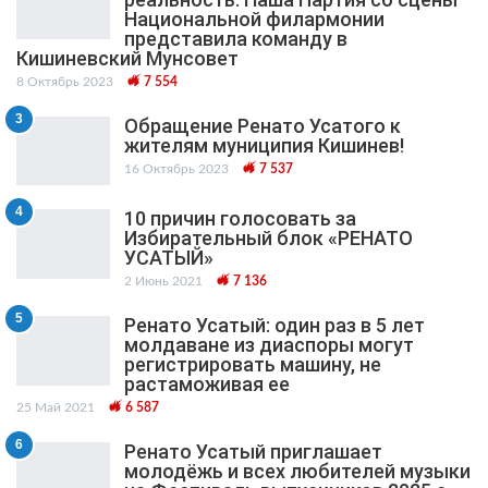
Национальной филармонии
представила команду в
Кишиневский Мунсовет
8 Октябрь 2023
7 554
3
Обращение Ренато Усатого к
жителям муниципия Кишинев!
16 Октябрь 2023
7 537
4
10 причин голосовать за
Избирательный блок «РЕНАТО
УСАТЫЙ»
2 Июнь 2021
7 136
5
Ренато Усатый: один раз в 5 лет
молдаване из диаспоры могут
регистрировать машину, не
растаможивая ее
25 Май 2021
6 587
6
Ренато Усатый приглашает
молодёжь и всех любителей музыки