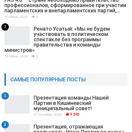
профессионалов, сформированное при участии
парламентских и внепарламентских партий,…
10 Июль 2026
5
7
Ренато Усатый: «Мы не будем
участвовать в политическом
спектакле без программы
правительства и команды
министров»
16 Июль 2026
3
САМЫЕ ПОПУЛЯРНЫЕ ПОСТЫ
1
Презентация команды Нашей
Партии в Кишиневский
муниципальный cовет!
17 Октябрь 2023
9 290
2
Презентация, отражающая
реальность: Наша Партия со сцены