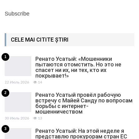
Subscribe
CELE MAI CITITE ȘTIRI
1
Ренато Усатый: «Мошенники
пытаются отомстить. Но это не
спасет ни их, ни тех, кто их
покрывает!»
22 Июль 2026
14
2
Ренато Усатый провёл рабочую
встречу с Майей Санду по вопросам
борьбы с интернет-
мошенничеством
30 Июль 2026
13
3
Ренато Усатый: На этой неделе я
представлю прокурорам стран ЕС