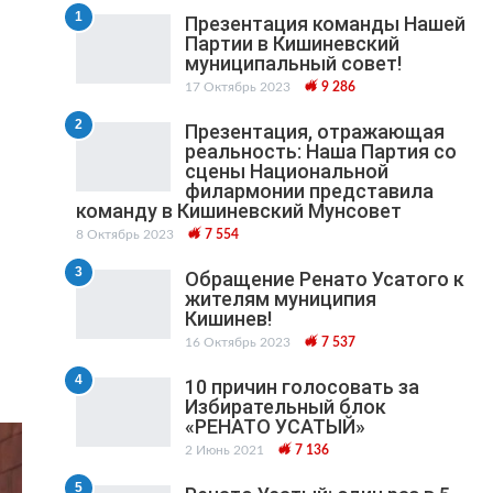
1
Презентация команды Нашей
Партии в Кишиневский
муниципальный cовет!
17 Октябрь 2023
9 286
2
Презентация, отражающая
реальность: Наша Партия со
сцены Национальной
филармонии представила
команду в Кишиневский Мунсовет
8 Октябрь 2023
7 554
3
Обращение Ренато Усатого к
жителям муниципия
Кишинев!
16 Октябрь 2023
7 537
4
10 причин голосовать за
Избирательный блок
«РЕНАТО УСАТЫЙ»
2 Июнь 2021
7 136
5