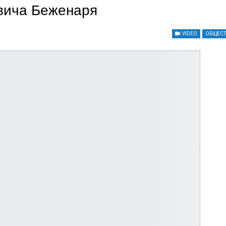
вича Беженаря
VIDEO
ОБЩЕС