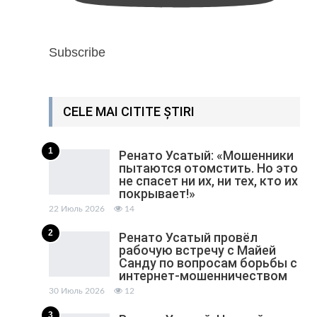
Subscribe
CELE MAI CITITE ȘTIRI
1
Ренато Усатый: «Мошенники
пытаются отомстить. Но это
не спасет ни их, ни тех, кто их
покрывает!»
22 Июль 2026
14
2
Ренато Усатый провёл
рабочую встречу с Майей
Санду по вопросам борьбы с
интернет-мошенничеством
30 Июль 2026
12
3