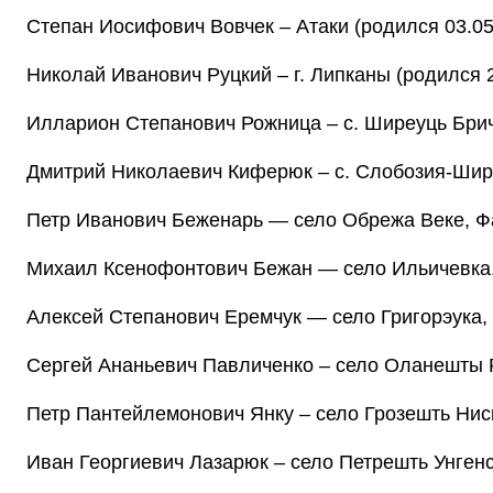
Степан Иосифович Вовчек – Атаки (родился 03.05.
Николай Иванович Руцкий – г. Липканы (родился 24
Илларион Степанович Рожница – с. Ширеуць Брича
Дмитрий Николаевич Киферюк – с. Слобозия-Ширеу
Петр Иванович Беженарь — село Обрежа Веке, Фа
Михаил Ксенофонтович Бежан — село Ильичевка,
Алексей Степанович Еремчук — село Григорэука,
Сергей Ананьевич Павличенко – село Оланешты 
Петр Пантейлемонович Янку – село Грозешть Нисп
Иван Георгиевич Лазарюк – село Петрешть Унгенск