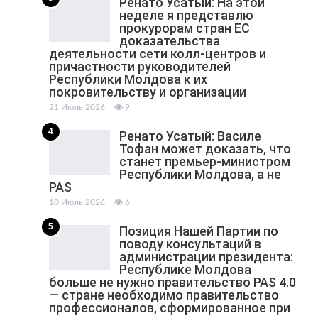
Ренато Усатый: На этой
неделе я представлю
прокурорам стран ЕС
доказательства
деятельности сети колл-центров и
причастности руководителей
Республики Молдова к их
покровительству и организации
21 Июль 2026
9
4
Ренато Усатый: Василе
Тофан может доказать, что
станет премьер-министром
Республики Молдова, а не
PAS
10 Июль 2026
6
5
Позиция Нашей Партии по
поводу консультаций в
администрации президента:
Республике Молдова
больше не нужно правительство PAS 4.0
— стране необходимо правительство
профессионалов, сформированное при