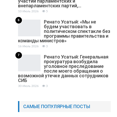
участии парламентских и
внепарламентских партий,…
10 Июль 2026
5
6
Ренато Усатый: «Мы не
будем участвовать в
политическом спектакле без
программы правительства и
команды министров»
16 Июль 2026
3
7
Ренато Усатый: Генеральная
прокуратура возбудила
уголовное преследование
после моего обращения о
возможной утечке данных сотрудников
СИБ
30 Июль 2026
3
САМЫЕ ПОПУЛЯРНЫЕ ПОСТЫ