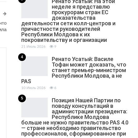
Ренато Усатый: На этой
неделе я представлю
прокурорам стран ЕС
доказательства
деятельности сети колл-центров и
что
причастности руководителей
ила
Республики Молдова к их
покровительству и организации
21 Июль 2026
9
4
Ренато Усатый: Василе
Тофан может доказать, что
станет премьер-министром
Республики Молдова, а не
PAS
10 Июль 2026
6
5
Позиция Нашей Партии по
поводу консультаций в
администрации президента:
Республике Молдова
больше не нужно правительство PAS 4.0
— стране необходимо правительство
профессионалов, сформированное при