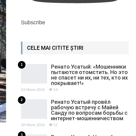
Subscribe
CELE MAI CITITE ȘTIRI
1
Ренато Усатый: «Мошенники
пытаются отомстить. Но это
не спасет ни их, ни тех, кто их
покрывает!»
22 Июль 2026
14
2
Ренато Усатый провёл
рабочую встречу с Майей
Санду по вопросам борьбы с
интернет-мошенничеством
30 Июль 2026
12
3