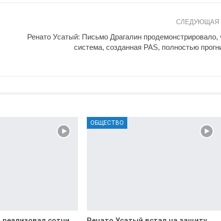
СЛЕДУЮЩАЯ
Ренато Усатый: Письмо Драгалин продемонстрировало, 
система, созданная PAS, полностью прогн
ОБЩЕСТВО
 реализовал сотни
Ренато Усатый встал на защиту