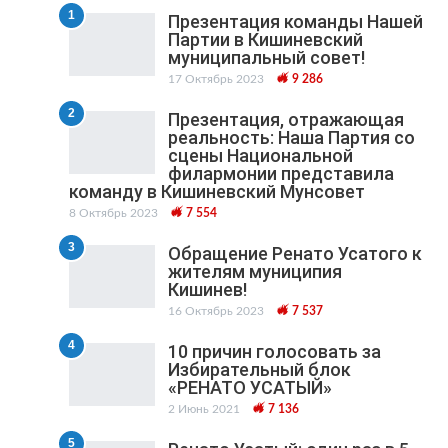
1
Презентация команды Нашей
Партии в Кишиневский
муниципальный cовет!
17 Октябрь 2023
9 286
2
Презентация, отражающая
реальность: Наша Партия со
сцены Национальной
филармонии представила
команду в Кишиневский Мунсовет
8 Октябрь 2023
7 554
3
Обращение Ренато Усатого к
жителям муниципия
Кишинев!
16 Октябрь 2023
7 537
4
10 причин голосовать за
Избирательный блок
«РЕНАТО УСАТЫЙ»
2 Июнь 2021
7 136
5