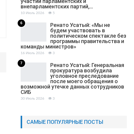
участии парламентских и
внепарламентских партий,…
10 Июль 2026
5
6
Ренато Усатый: «Мы не
будем участвовать в
политическом спектакле без
программы правительства и
команды министров»
16 Июль 2026
3
7
Ренато Усатый: Генеральная
прокуратура возбудила
уголовное преследование
после моего обращения о
возможной утечке данных сотрудников
СИБ
30 Июль 2026
3
САМЫЕ ПОПУЛЯРНЫЕ ПОСТЫ