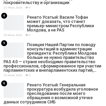
покровительству и организации
21 Июль 2026
9
4
Ренато Усатый: Василе Тофан
может доказать, что станет
премьер-министром Республики
Молдова, а не PAS
10 Июль 2026
6
5
Позиция Нашей Партии по поводу
консультаций в администрации
президента: Республике Молдова
больше не нужно правительство
PAS 4.0 — стране необходимо правительство
профессионалов, сформированное при участии
парламентских и внепарламентских партий,…
10 Июль 2026
5
6
Ренато Усатый: Генеральная
прокуратура возбудила уголовное
преследование после моего
обращения о возможной утечке
данных сотрудников СИБ