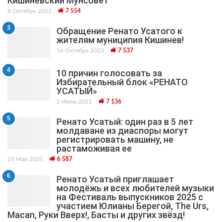
Кишиневский Мунсовет
8 Октябрь 2023
7 554
3
Обращение Ренато Усатого к
жителям муниципия Кишинев!
16 Октябрь 2023
7 537
4
10 причин голосовать за
Избирательный блок «РЕНАТО
УСАТЫЙ»
2 Июнь 2021
7 136
5
Ренато Усатый: один раз в 5 лет
молдаване из диаспоры могут
регистрировать машину, не
растаможивая ее
25 Май 2021
6 587
6
Ренато Усатый приглашает
молодёжь и всех любителей музыки
на Фестиваль выпускников 2025 с
участием Юлианы Берегой, The Urs,
Macan, Руки Вверх!, Басты и других звёзд!