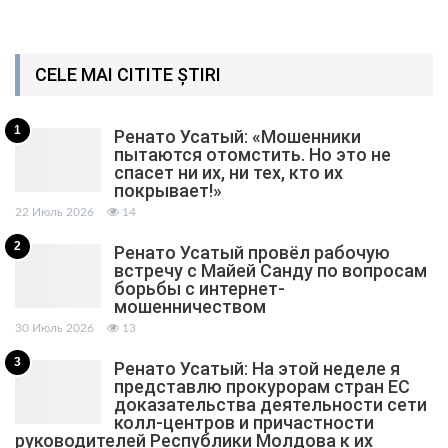
CELE MAI CITITE ȘTIRI
1
Ренато Усатый: «Мошенники
пытаются отомстить. Но это не
спасет ни их, ни тех, кто их
покрывает!»
22 Июль 2026
14
2
Ренато Усатый провёл рабочую
встречу с Майей Санду по вопросам
борьбы с интернет-
мошенничеством
30 Июль 2026
13
3
Ренато Усатый: На этой неделе я
представлю прокурорам стран ЕС
доказательства деятельности сети
колл-центров и причастности
руководителей Республики Молдова к их