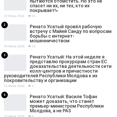
пытаются отомстить. Но это не
спасет ни их, ни тех, кто их
покрывает!»
22 Июль 2026
14
2
Ренато Усатый провёл рабочую
встречу с Майей Санду по вопросам
борьбы с интернет-
мошенничеством
30 Июль 2026
12
3
Ренато Усатый: На этой неделе я
представлю прокурорам стран ЕС
доказательства деятельности сети
колл-центров и причастности
руководителей Республики Молдова к их
покровительству и организации
21 Июль 2026
9
4
Ренато Усатый: Василе Тофан
может доказать, что станет
премьер-министром Республики
Молдова, а не PAS
10 Июль 2026
6