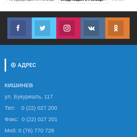
Facebook
Twitter
Instagram
VK
ok.r
Join us on Facebook
Join us on Twitter
Join us on Instagram
Join us on VK
Subs
АДРЕС
КИШИНЕВ
ул. Букурешть, 117
Тел: 0 (22) 027 200
Факс: 0 (22) 027 201
Моб: 0 (76) 770 728