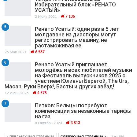
Избирательный блок «РЕНАТО
УСАТЫЙ»
2 Июнь 2021
7 136
5
Ренато Усатый: один раз в 5 лет
молдаване из диаспоры могут
регистрировать машину, не
растаможивая ее
25 Май 2021
6 587
6
Ренато Усатый приглашает
молодёжь и всех любителей музыки
на Фестиваль выпускников 2025 с
участием Юлианы Берегой, The Urs,
Macan, Руки Вверх!, Басты и других звёзд!
12 Июнь 2025
4 575
7
Петков: Бельцы потребуют
компенсации за незаконные тарифы
на газ
8 Октябрь 2023
3 813
ПРЕДЫДУЩАЯ СТРАНИЦА
СЛЕДУЮЩАЯ СТРАНИЦА
1 из 184