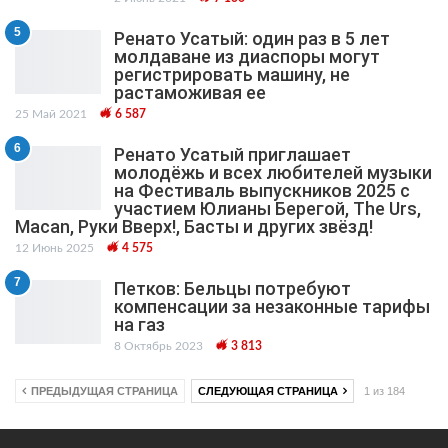
5
Ренато Усатый: один раз в 5 лет
молдаване из диаспоры могут
регистрировать машину, не
растаможивая ее
25 Май 2021
6 587
6
Ренато Усатый приглашает
молодёжь и всех любителей музыки
на Фестиваль выпускников 2025 с
участием Юлианы Берегой, The Urs,
Macan, Руки Вверх!, Басты и других звёзд!
12 Июнь 2025
4 575
7
Петков: Бельцы потребуют
компенсации за незаконные тарифы
на газ
8 Октябрь 2023
3 813
ПРЕДЫДУЩАЯ СТРАНИЦА
СЛЕДУЮЩАЯ СТРАНИЦА
1 из 184