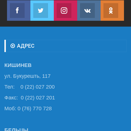
Facebook
Twitter
Instagram
VK
ok.r
Join us on Facebook
Join us on Twitter
Join us on Instagram
Join us on VK
Subs
АДРЕС
КИШИНЕВ
ул. Букурешть, 117
Тел: 0 (22) 027 200
Факс: 0 (22) 027 201
Моб: 0 (76) 770 728
БЕЛЬЦЫ