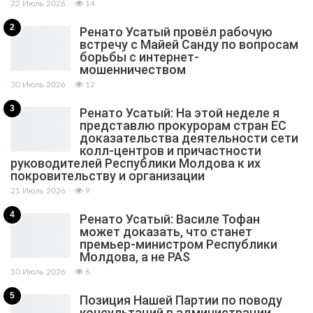
22 Июль 2026
14
2
Ренато Усатый провёл рабочую
встречу с Майей Санду по вопросам
борьбы с интернет-
мошенничеством
30 Июль 2026
12
3
Ренато Усатый: На этой неделе я
представлю прокурорам стран ЕС
доказательства деятельности сети
колл-центров и причастности
руководителей Республики Молдова к их
покровительству и организации
21 Июль 2026
9
4
Ренато Усатый: Василе Тофан
может доказать, что станет
премьер-министром Республики
Молдова, а не PAS
10 Июль 2026
6
5
Позиция Нашей Партии по поводу
консультаций в администрации