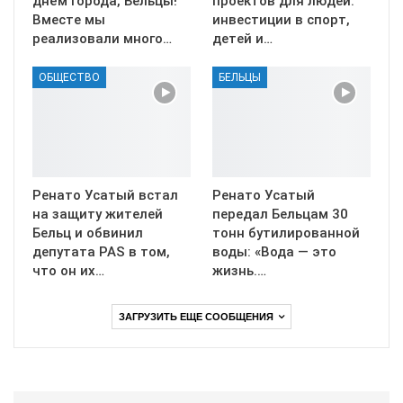
днём города, Бельцы!
проектов для людей:
Вместе мы
инвестиции в спорт,
реализовали много…
детей и…
ОБЩЕСТВО
БЕЛЬЦЫ
Ренато Усатый встал
Ренато Усатый
на защиту жителей
передал Бельцам 30
Бельц и обвинил
тонн бутилированной
депутата PAS в том,
воды: «Вода — это
что он их…
жизнь.…
ЗАГРУЗИТЬ ЕЩЕ СООБЩЕНИЯ