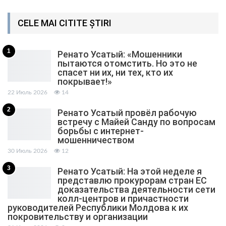
CELE MAI CITITE ȘTIRI
1
Ренато Усатый: «Мошенники
пытаются отомстить. Но это не
спасет ни их, ни тех, кто их
покрывает!»
22 Июль 2026
14
2
Ренато Усатый провёл рабочую
встречу с Майей Санду по вопросам
борьбы с интернет-
мошенничеством
30 Июль 2026
12
3
Ренато Усатый: На этой неделе я
представлю прокурорам стран ЕС
доказательства деятельности сети
колл-центров и причастности
руководителей Республики Молдова к их
покровительству и организации