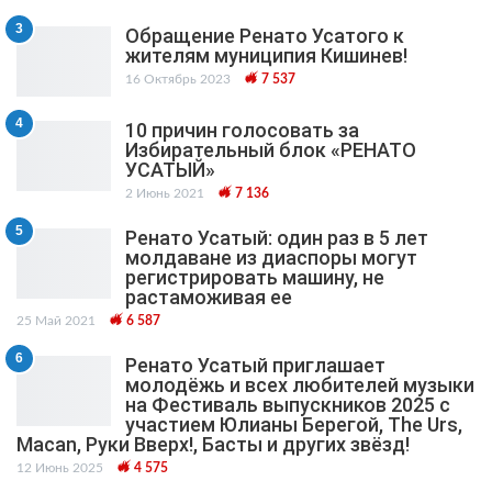
3
Обращение Ренато Усатого к
жителям муниципия Кишинев!
16 Октябрь 2023
7 537
4
10 причин голосовать за
Избирательный блок «РЕНАТО
УСАТЫЙ»
2 Июнь 2021
7 136
5
Ренато Усатый: один раз в 5 лет
молдаване из диаспоры могут
регистрировать машину, не
растаможивая ее
25 Май 2021
6 587
6
Ренато Усатый приглашает
молодёжь и всех любителей музыки
на Фестиваль выпускников 2025 с
участием Юлианы Берегой, The Urs,
Macan, Руки Вверх!, Басты и других звёзд!
12 Июнь 2025
4 575