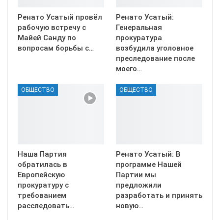
Ренато Усатый провёл
Ренато Усатый:
рабочую встречу с
Генеральная
Майей Санду по
прокуратура
вопросам борьбы с…
возбудила уголовное
преследование после
моего…
ОБЩЕСТВО
ОБЩЕСТВО
Наша Партия
Ренато Усатый: В
обратилась в
программе Нашей
Европейскую
Партии мы
прокуратуру с
предложили
требованием
разработать и принять
расследовать…
новую…