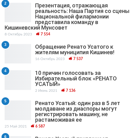
2
Презентация, отражающая
реальность: Наша Партия со сцены
Национальной филармонии
представила команду в
Кишиневский Мунсовет
8 Октябрь 2023
7 554
3
Обращение Ренато Усатого к
жителям муниципия Кишинев!
16 Октябрь 2023
7 537
4
10 причин голосовать за
Избирательный блок «РЕНАТО
УСАТЫЙ»
2 Июнь 2021
7 136
5
Ренато Усатый: один раз в 5 лет
молдаване из диаспоры могут
регистрировать машину, не
растаможивая ее
25 Май 2021
6 587
6