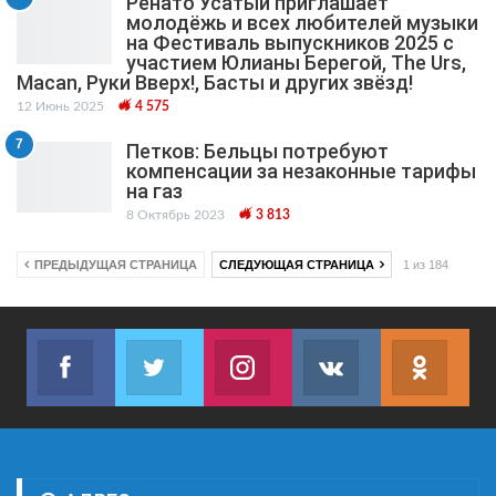
Ренато Усатый приглашает
молодёжь и всех любителей музыки
на Фестиваль выпускников 2025 с
участием Юлианы Берегой, The Urs,
Macan, Руки Вверх!, Басты и других звёзд!
12 Июнь 2025
4 575
7
Петков: Бельцы потребуют
компенсации за незаконные тарифы
на газ
8 Октябрь 2023
3 813
ПРЕДЫДУЩАЯ СТРАНИЦА
СЛЕДУЮЩАЯ СТРАНИЦА
1 из 184
Facebook
Twitter
Instagram
VK
ok.r
Join us on Facebook
Join us on Twitter
Join us on Instagram
Join us on VK
Subs