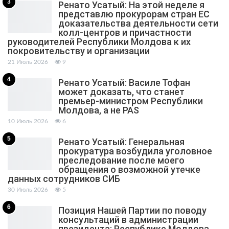
3
Ренато Усатый: На этой неделе я
представлю прокурорам стран ЕС
доказательства деятельности сети
колл-центров и причастности
руководителей Республики Молдова к их
покровительству и организации
21 Июль 2026
9
4
Ренато Усатый: Василе Тофан
может доказать, что станет
премьер-министром Республики
Молдова, а не PAS
10 Июль 2026
6
5
Ренато Усатый: Генеральная
прокуратура возбудила уголовное
преследование после моего
обращения о возможной утечке
данных сотрудников СИБ
30 Июль 2026
5
6
Позиция Нашей Партии по поводу
консультаций в администрации
президента: Республике Молдова