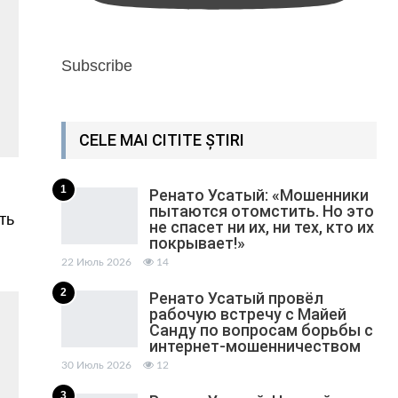
Subscribe
CELE MAI CITITE ȘTIRI
1
Ренато Усатый: «Мошенники
пытаются отомстить. Но это
ть
не спасет ни их, ни тех, кто их
покрывает!»
22 Июль 2026
14
2
Ренато Усатый провёл
рабочую встречу с Майей
Санду по вопросам борьбы с
интернет-мошенничеством
30 Июль 2026
12
3