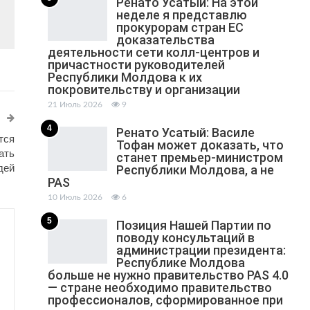
Ренато Усатый: На этой
неделе я представлю
прокурорам стран ЕС
доказательства
деятельности сети колл-центров и
причастности руководителей
Республики Молдова к их
покровительству и организации
21 Июль 2026
9
4
Ренато Усатый: Василе
тся
Тофан может доказать, что
ать
станет премьер-министром
дей
Республики Молдова, а не
PAS
10 Июль 2026
6
5
Позиция Нашей Партии по
поводу консультаций в
администрации президента:
Республике Молдова
больше не нужно правительство PAS 4.0
— стране необходимо правительство
профессионалов, сформированное при