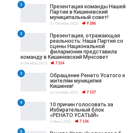
1
Презентация команды Нашей
Партии в Кишиневский
муниципальный cовет!
17 Октябрь 2023
9 286
2
Презентация, отражающая
реальность: Наша Партия со
сцены Национальной
филармонии представила
команду в Кишиневский Мунсовет
8 Октябрь 2023
7 554
3
Обращение Ренато Усатого к
жителям муниципия
Кишинев!
16 Октябрь 2023
7 537
4
10 причин голосовать за
Избирательный блок
«РЕНАТО УСАТЫЙ»
2 Июнь 2021
7 136
5