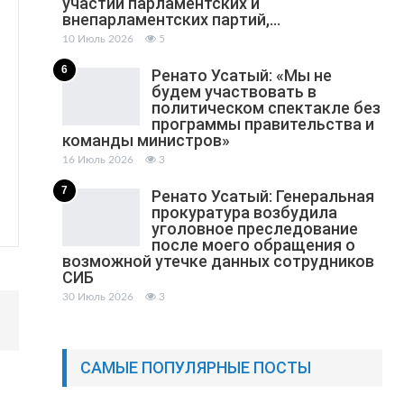
участии парламентских и
внепарламентских партий,…
10 Июль 2026
5
6
Ренато Усатый: «Мы не
будем участвовать в
политическом спектакле без
программы правительства и
команды министров»
16 Июль 2026
3
7
Ренато Усатый: Генеральная
прокуратура возбудила
уголовное преследование
после моего обращения о
возможной утечке данных сотрудников
СИБ
30 Июль 2026
3
САМЫЕ ПОПУЛЯРНЫЕ ПОСТЫ