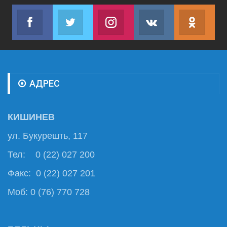
Facebook
Twitter
Instagram
VK
ok.r
Join us on Facebook
Join us on Twitter
Join us on Instagram
Join us on VK
Subs
АДРЕС
КИШИНЕВ
ул. Букурешть, 117
Тел: 0 (22) 027 200
Факс: 0 (22) 027 201
Моб: 0 (76) 770 728