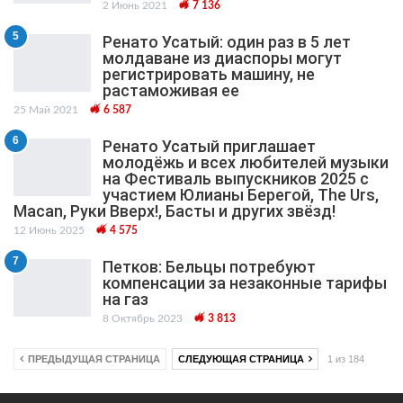
2 Июнь 2021
7 136
5
Ренато Усатый: один раз в 5 лет
молдаване из диаспоры могут
регистрировать машину, не
растаможивая ее
25 Май 2021
6 587
6
Ренато Усатый приглашает
молодёжь и всех любителей музыки
на Фестиваль выпускников 2025 с
участием Юлианы Берегой, The Urs,
Macan, Руки Вверх!, Басты и других звёзд!
12 Июнь 2025
4 575
7
Петков: Бельцы потребуют
компенсации за незаконные тарифы
на газ
8 Октябрь 2023
3 813
ПРЕДЫДУЩАЯ СТРАНИЦА
СЛЕДУЮЩАЯ СТРАНИЦА
1 из 184