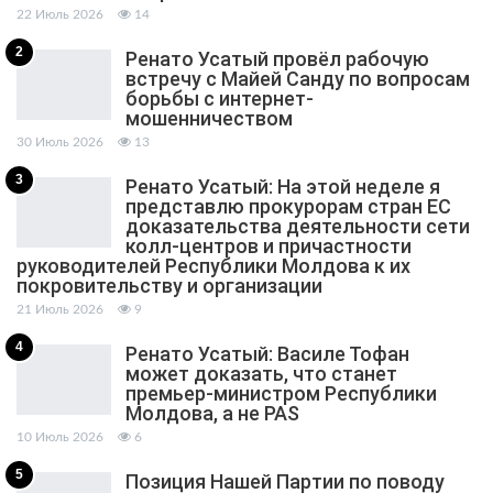
22 Июль 2026
14
2
Ренато Усатый провёл рабочую
встречу с Майей Санду по вопросам
борьбы с интернет-
мошенничеством
30 Июль 2026
13
3
Ренато Усатый: На этой неделе я
представлю прокурорам стран ЕС
доказательства деятельности сети
колл-центров и причастности
руководителей Республики Молдова к их
покровительству и организации
21 Июль 2026
9
4
Ренато Усатый: Василе Тофан
может доказать, что станет
премьер-министром Республики
Молдова, а не PAS
10 Июль 2026
6
5
Позиция Нашей Партии по поводу