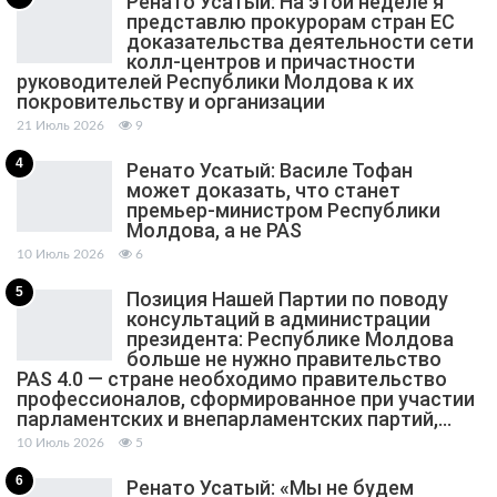
Ренато Усатый: На этой неделе я
представлю прокурорам стран ЕС
доказательства деятельности сети
колл-центров и причастности
руководителей Республики Молдова к их
покровительству и организации
21 Июль 2026
9
4
Ренато Усатый: Василе Тофан
может доказать, что станет
премьер-министром Республики
Молдова, а не PAS
10 Июль 2026
6
5
Позиция Нашей Партии по поводу
консультаций в администрации
президента: Республике Молдова
больше не нужно правительство
PAS 4.0 — стране необходимо правительство
профессионалов, сформированное при участии
парламентских и внепарламентских партий,…
10 Июль 2026
5
6
Ренато Усатый: «Мы не будем