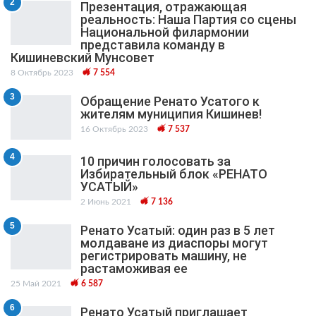
2
Презентация, отражающая
реальность: Наша Партия со сцены
Национальной филармонии
представила команду в
Кишиневский Мунсовет
8 Октябрь 2023
7 554
3
Обращение Ренато Усатого к
жителям муниципия Кишинев!
16 Октябрь 2023
7 537
4
10 причин голосовать за
Избирательный блок «РЕНАТО
УСАТЫЙ»
2 Июнь 2021
7 136
5
Ренато Усатый: один раз в 5 лет
молдаване из диаспоры могут
регистрировать машину, не
растаможивая ее
25 Май 2021
6 587
6
Ренато Усатый приглашает