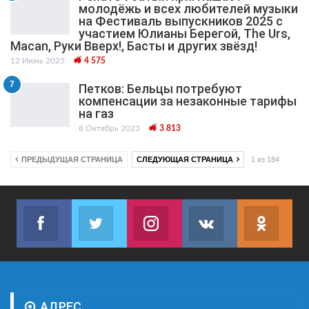
молодёжь и всех любителей музыки
на Фестиваль выпускников 2025 с
участием Юлианы Берегой, The Urs,
Macan, Руки Вверх!, Басты и других звёзд!
12 Июнь 2025
4 575
7
Петков: Бельцы потребуют
компенсации за незаконные тарифы
на газ
8 Октябрь 2023
3 813
ПРЕДЫДУЩАЯ СТРАНИЦА
СЛЕДУЮЩАЯ СТРАНИЦА
1 из 184
Facebook
Twitter
Instagram
VK
ok.r
Join us on Facebook
Join us on Twitter
Join us on Instagram
Join us on VK
Subs
АДРЕС