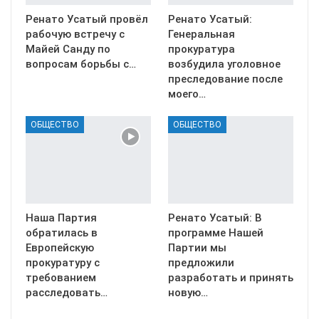
Ренато Усатый провёл
Ренато Усатый:
рабочую встречу с
Генеральная
Майей Санду по
прокуратура
вопросам борьбы с…
возбудила уголовное
преследование после
моего…
ОБЩЕСТВО
ОБЩЕСТВО
Наша Партия
Ренато Усатый: В
обратилась в
программе Нашей
Европейскую
Партии мы
прокуратуру с
предложили
требованием
разработать и принять
расследовать…
новую…