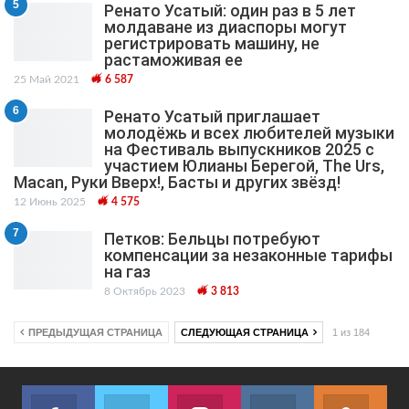
5
Ренато Усатый: один раз в 5 лет
молдаване из диаспоры могут
регистрировать машину, не
растаможивая ее
25 Май 2021
6 587
6
Ренато Усатый приглашает
молодёжь и всех любителей музыки
на Фестиваль выпускников 2025 с
участием Юлианы Берегой, The Urs,
Macan, Руки Вверх!, Басты и других звёзд!
12 Июнь 2025
4 575
7
Петков: Бельцы потребуют
компенсации за незаконные тарифы
на газ
8 Октябрь 2023
3 813
ПРЕДЫДУЩАЯ СТРАНИЦА
СЛЕДУЮЩАЯ СТРАНИЦА
1 из 184
Facebook
Twitter
Instagram
VK
ok.r