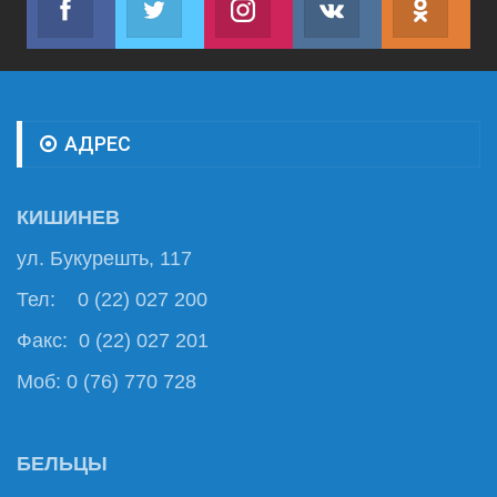
Join us on Facebook
Join us on Twitter
Join us on Instagram
Join us on VK
Subs
АДРЕС
КИШИНЕВ
ул. Букурешть, 117
Тел: 0 (22) 027 200
Факс: 0 (22) 027 201
Моб: 0 (76) 770 728
БЕЛЬЦЫ