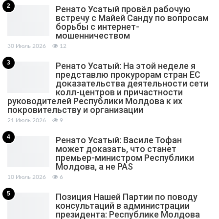
2
Ренато Усатый провёл рабочую
встречу с Майей Санду по вопросам
борьбы с интернет-
мошенничеством
30 Июль 2026
12
3
Ренато Усатый: На этой неделе я
представлю прокурорам стран ЕС
доказательства деятельности сети
колл-центров и причастности
руководителей Республики Молдова к их
покровительству и организации
21 Июль 2026
9
4
Ренато Усатый: Василе Тофан
может доказать, что станет
премьер-министром Республики
Молдова, а не PAS
10 Июль 2026
6
5
Позиция Нашей Партии по поводу
консультаций в администрации
президента: Республике Молдова