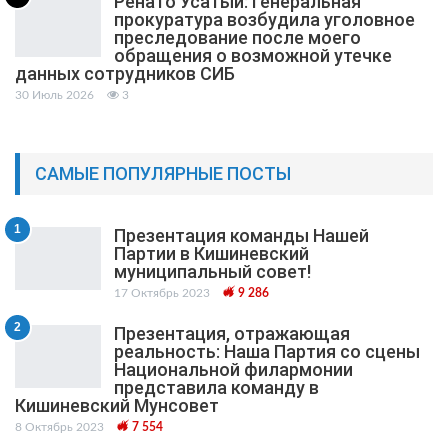
Ренато Усатый: Генеральная
прокуратура возбудила уголовное
преследование после моего
обращения о возможной утечке
данных сотрудников СИБ
30 Июль 2026
3
САМЫЕ ПОПУЛЯРНЫЕ ПОСТЫ
1
Презентация команды Нашей
Партии в Кишиневский
муниципальный cовет!
17 Октябрь 2023
9 286
2
Презентация, отражающая
реальность: Наша Партия со сцены
Национальной филармонии
представила команду в
Кишиневский Мунсовет
8 Октябрь 2023
7 554