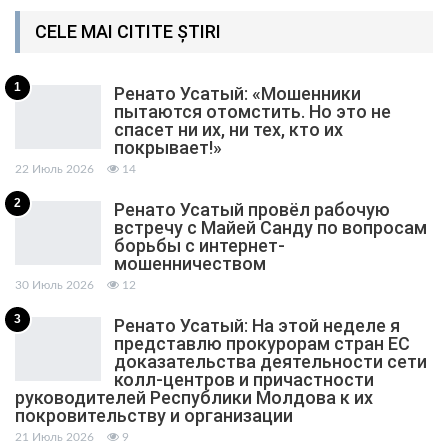
CELE MAI CITITE ȘTIRI
1
Ренато Усатый: «Мошенники
пытаются отомстить. Но это не
спасет ни их, ни тех, кто их
покрывает!»
22 Июль 2026
14
2
Ренато Усатый провёл рабочую
встречу с Майей Санду по вопросам
борьбы с интернет-
мошенничеством
30 Июль 2026
12
3
Ренато Усатый: На этой неделе я
представлю прокурорам стран ЕС
доказательства деятельности сети
колл-центров и причастности
руководителей Республики Молдова к их
покровительству и организации
21 Июль 2026
9