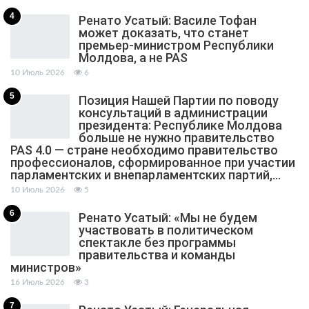
4
Ренато Усатый: Василе Тофан
может доказать, что станет
премьер-министром Республики
Молдова, а не PAS
10 Июль 2026
6
5
Позиция Нашей Партии по поводу
консультаций в администрации
президента: Республике Молдова
больше не нужно правительство
PAS 4.0 — стране необходимо правительство
профессионалов, сформированное при участии
парламентских и внепарламентских партий,…
10 Июль 2026
5
6
Ренато Усатый: «Мы не будем
участвовать в политическом
спектакле без программы
правительства и команды
министров»
16 Июль 2026
3
7