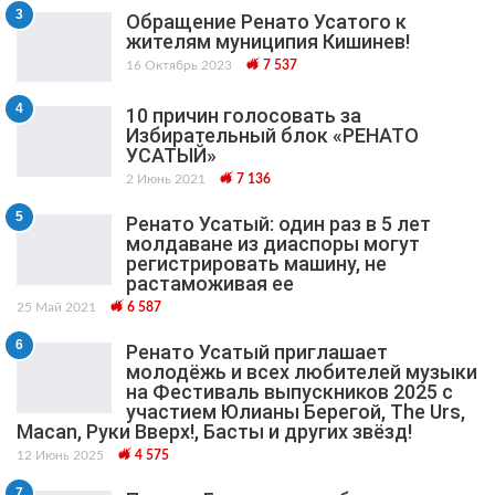
3
Обращение Ренато Усатого к
жителям муниципия Кишинев!
16 Октябрь 2023
7 537
4
10 причин голосовать за
Избирательный блок «РЕНАТО
УСАТЫЙ»
2 Июнь 2021
7 136
5
Ренато Усатый: один раз в 5 лет
молдаване из диаспоры могут
регистрировать машину, не
растаможивая ее
25 Май 2021
6 587
6
Ренато Усатый приглашает
молодёжь и всех любителей музыки
на Фестиваль выпускников 2025 с
участием Юлианы Берегой, The Urs,
Macan, Руки Вверх!, Басты и других звёзд!
12 Июнь 2025
4 575
7